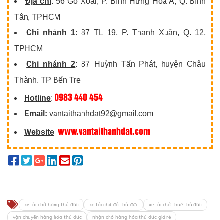
Địa chỉ
: 56 Gò Xoài, P. Bình Hưng Hòa A, Q. Bình
Tân, TPHCM
Chi nhánh 1
: 87 TL 19, P. Thạnh Xuân, Q. 12,
TPHCM
Chi nhánh 2
: 87 Huỳnh Tấn Phát, huyện Châu
Thành, TP Bến Tre
0983 440 454
Hotline
:
Email:
vantaithanhdat92@gmail.com
www.vantaithanhdat.com
Website
:
xe tải chở hàng thủ đức
xe tải chở đồ thủ đức
xe tải chở thuê thủ đức
vận chuyển hàng hóa thủ đức
nhận chở hàng hóa thủ đức giá rẻ