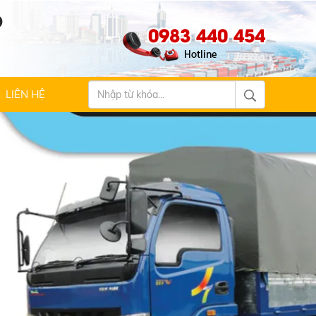
Ộ
0983 440 454
LIÊN HỆ