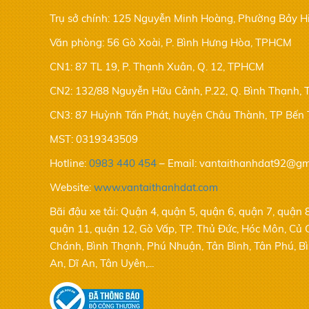
Trụ sở chính: 125 Nguyễn Minh Hoàng, Phường Bảy 
Văn phòng: 56 Gò Xoài, P. Bình Hưng Hòa, TPHCM
CN1: 87 TL 19, P. Thạnh Xuân, Q. 12, TPHCM
CN2: 132/88 Nguyễn Hữu Cảnh, P.22, Q. Bình Thạnh,
CN3: 87 Huỳnh Tấn Phát, huyện Châu Thành, TP Bến 
MST: 0319343509
Hotline:
0983 440 454
–
Email: vantaithanhdat92@gm
Website:
www.vantaithanhdat.com
Bãi đậu xe tải: Quận 4, quận 5, quận 6, quận 7, quận 
quận 11, quận 12, Gò Vấp, TP. Thủ Đức, Hóc Môn, Củ C
Chánh, Bình Thạnh, Phú Nhuận, Tân Bình, Tân Phú, B
An, Dĩ An, Tân Uyên,...