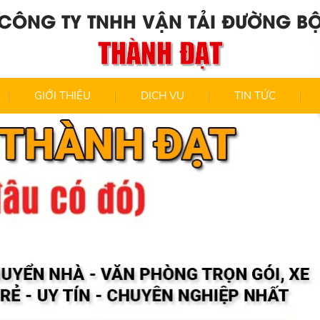
CÔNG TY TNHH VẬN TẢI ĐƯỜNG B
THÀNH ĐẠT
GIỚI THIỆU
DỊCH VỤ
TIN TỨC