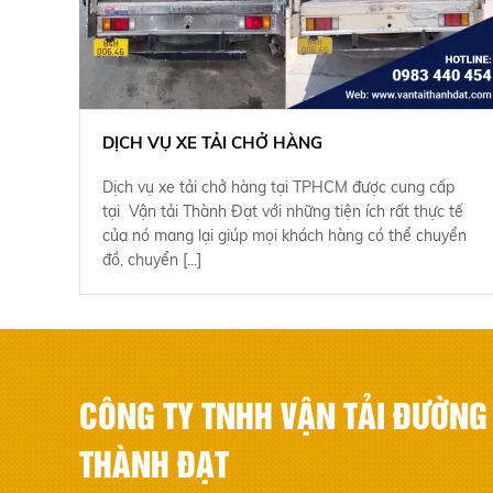
DỊCH VỤ XE TẢI CHỞ HÀNG
Dịch vụ xe tải chở hàng tại TPHCM được cung cấp
tại Vận tải Thành Đạt với những tiện ích rất thực tế
của nó mang lại giúp mọi khách hàng có thể chuyển
đồ, chuyển [...]
CÔNG TY TNHH VẬN TẢI ĐƯỜNG
THÀNH ĐẠT