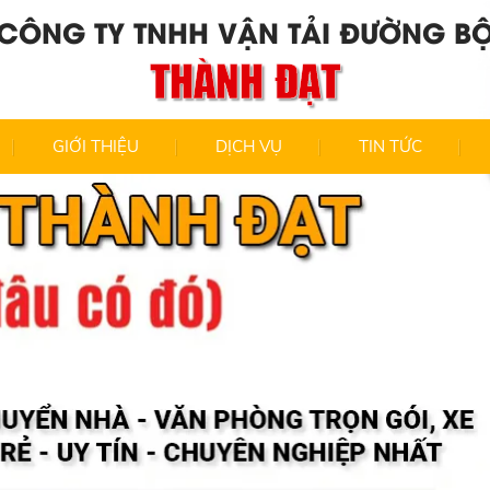
CÔNG TY TNHH VẬN TẢI ĐƯỜNG B
THÀNH ĐẠT
GIỚI THIỆU
DỊCH VỤ
TIN TỨC