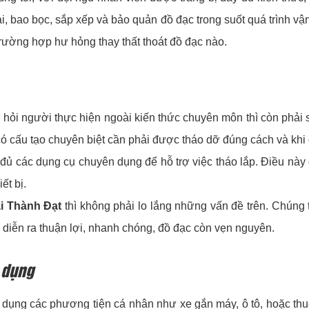
ại, bao bọc, sắp xếp và bảo quản đồ đạc trong suốt quá trình vận
rường hợp hư hỏng thay thất thoát đồ đạc nào.
hỏi người thực hiện ngoài kiến thức chuyên môn thì còn phải s
c có cấu tạo chuyên biệt cần phải được tháo dỡ đúng cách và khi
đủ các dụng cụ chuyên dụng để hỗ trợ việc tháo lắp. Điều này 
ết bị.
i Thành Đạt
thì không phải lo lắng những vấn đề trên. Chúng 
diễn ra thuận lợi, nhanh chóng, đồ đạc còn vẹn nguyên.
 dụng
dụng các phương tiện cá nhân như xe gắn máy, ô tô, hoặc thuê 