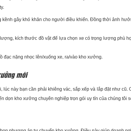
y.
 kềnh gây khó khăn cho người điều khiển. Đồng thời ảnh hưởn
ối lượng, kích thước đồ vật để lựa chọn xe có trọng lượng phù 
đồ đạc nặng nhọc lên/xuống xe, ra/vào kho xưởng.
xưởng mới
 lúc này bạn cần phải khiêng vác, sắp xếp và lắp đặt như cũ. C
ển dọn kho xưởng chuyên nghiệp trọn gói uy tín của chúng tôi sẽ
chọn phương án tự chuyển kho xưởng. Điều này giúp doanh nghiệ