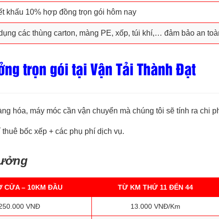
ết khấu 10% hợp đồng trọn gói hôm nay
dụng các thùng carton, màng PE, xốp, túi khí,… đảm bảo an toà
ng trọn gói tại Vận Tải Thành Đạt
àng hóa, máy móc cần vận chuyển mà chúng tôi sẽ tính ra chi ph
 thuê bốc xếp + các phụ phí dịch vụ.
xưởng
Ở CỬA – 10KM ĐẦU
TỪ KM THỨ 11 ĐẾN 44
250.000 VNĐ
13.000 VNĐ/Km