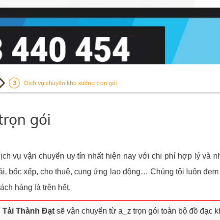
Dịch vụ chuyển kho xưởng trọn gói
trọn gói
ch vụ vận chuyển uy tín nhất hiện nay với chi phí hợp lý và 
i, bốc xếp, cho thuê, cung ứng lao động… Chúng tôi luôn đem
hách hàng là trên hết.
 Tải Thành Đạt
sẽ vận chuyển từ a_z trọn gói toàn bộ đồ đạc