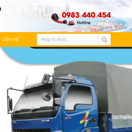
Ộ
0983 440 454
LIÊN HỆ