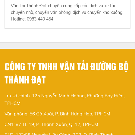
Vận Tải Thành Đạt chuyên cung cấp các dịch vụ xe tải
chuyển nhà, chuyển văn phòng, dịch vụ chuyển kho xưởng.
Hotline: 0983 440 454
CÔNG TY TNHH VẬN TẢI ĐƯỜNG BỘ
THÀNH ĐẠT
Trụ sở chính: 125 Nguyễn Minh Hoàng, Phường Bảy Hiền,
TPHCM
Văn phòng: 56 Gò Xoài, P. Bình Hưng Hòa, TPHCM
CN1: 87 TL 19, P. Thạnh Xuân, Q. 12, TPHCM
CN2: 132/88 Nguyễn Hữu Cảnh, P.22, Q. Bình Thạnh,