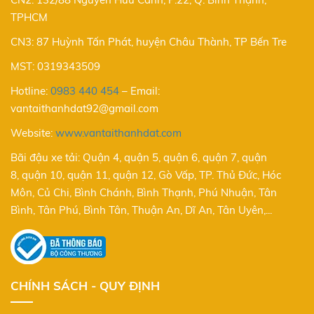
TPHCM
CN3: 87 Huỳnh Tấn Phát, huyện Châu Thành, TP Bến Tre
MST: 0319343509
Hotline:
0983 440 454
–
Email:
vantaithanhdat92@gmail.com
Website:
www.vantaithanhdat.com
Bãi đậu xe tải: Quận 4, quận 5, quận 6, quận 7, quận
8, quận 10, quận 11, quận 12, Gò Vấp, TP. Thủ Đức, Hóc
Môn, Củ Chi, Bình Chánh, Bình Thạnh, Phú Nhuận, Tân
Bình, Tân Phú, Bình Tân, Thuận An, Dĩ An, Tân Uyên,...
CHÍNH SÁCH - QUY ĐỊNH