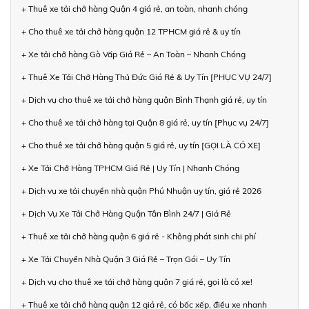
+ Thuê xe tải chở hàng Quận 4 giá rẻ, an toàn, nhanh chóng
+ Cho thuê xe tải chở hàng quận 12 TPHCM giá rẻ & uy tín
+ Xe tải chở hàng Gò Vấp Giá Rẻ – An Toàn – Nhanh Chóng
+ Thuê Xe Tải Chở Hàng Thủ Đức Giá Rẻ & Uy Tín [PHỤC VỤ 24/7]
+ Dịch vụ cho thuê xe tải chở hàng quận Bình Thạnh giá rẻ, uy tín
+ Cho thuê xe tải chở hàng tại Quận 8 giá rẻ, uy tín [Phục vụ 24/7]
+ Cho thuê xe tải chở hàng quận 5 giá rẻ, uy tín [GỌI LÀ CÓ XE]
+ Xe Tải Chở Hàng TPHCM Giá Rẻ | Uy Tín | Nhanh Chóng
+ Dịch vụ xe tải chuyển nhà quận Phú Nhuận uy tín, giá rẻ 2026
+ Dịch Vụ Xe Tải Chở Hàng Quận Tân Bình 24/7 | Giá Rẻ
+ Thuê xe tải chở hàng quận 6 giá rẻ - Không phát sinh chi phí
+ Xe Tải Chuyển Nhà Quận 3 Giá Rẻ – Trọn Gói – Uy Tín
+ Dịch vụ cho thuê xe tải chở hàng quận 7 giá rẻ, gọi là có xe!
+ Thuê xe tải chở hàng quận 12 giá rẻ, có bốc xếp, điều xe nhanh