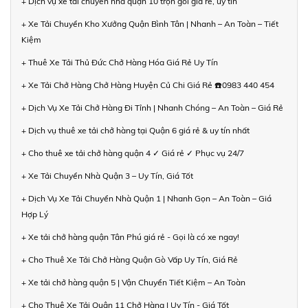
+ Dịch vụ xe tải chuyển nhà quận 10 trọn gói giá rẻ, uy tín
+ Xe Tải Chuyển Kho Xưởng Quận Bình Tân | Nhanh – An Toàn – Tiết
Kiệm
+ Thuê Xe Tải Thủ Đức Chở Hàng Hóa Giá Rẻ Uy Tín
+ Xe Tải Chở Hàng Chở Hàng Huyện Củ Chi Giá Rẻ ☎️0983 440 454
+ Dịch Vụ Xe Tải Chở Hàng Đi Tỉnh | Nhanh Chóng – An Toàn – Giá Rẻ
+ Dịch vụ thuê xe tải chở hàng tại Quận 6 giá rẻ & uy tín nhất
+ Cho thuê xe tải chở hàng quận 4 ✓ Giá rẻ ✓ Phục vụ 24/7
+ Xe Tải Chuyển Nhà Quận 3 – Uy Tín, Giá Tốt
+ Dịch Vụ Xe Tải Chuyển Nhà Quận 1 | Nhanh Gọn – An Toàn – Giá
Hợp Lý
+ Xe tải chở hàng quận Tân Phú giá rẻ - Gọi là có xe ngay!
+ Cho Thuê Xe Tải Chở Hàng Quận Gò Vấp Uy Tín, Giá Rẻ
+ Xe tải chở hàng quận 5 | Vận Chuyển Tiết Kiệm – An Toàn
+ Cho Thuê Xe Tải Quận 11 Chở Hàng | Uy Tín - Giá Tốt