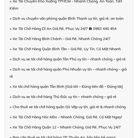
+ Xe Tải Chuyển Kho Xưởng TPHCM – Nhanh Chóng, An Toàn, Tiết
Kiệm
+ Dịch vụ chuyển văn phòng quận Bình Thạnh uy tín, giá rẻ, an toàn
+ Xe Tải Chở Hàng Dĩ An Giá Rẻ, Phục Vụ 24/7 ☎️ 0983 440 454
+ Xe Tải Chở Hàng Bình Chánh – Giá Rẻ, Nhanh Chóng 24/7
+ Xe Tải Chở Hàng Quận Bình Tân – Giá Rẻ, Uy Tín, Có Mặt Nhanh
+ Dịch vụ xe tải chở hàng quận Tân Phú uy tín – nhanh chóng – giá rẻ
+ Dịch vụ xe tải chở hàng quận Phú Nhuận uy tín – nhanh chóng – giá
rẻ
+ Xe tải chở hàng quận Tân Bình [Giá tốt – Đúng tiến độ – Đúng tải]
+ Dịch vụ xe tải chở hàng Thủ Đức uy tín – nhanh chóng – giá rẻ
+ Cho thuê xe tải chở hàng quận Gò Vấp uy tín, giá rẻ & nhanh chóng
+ Xe Tải Chở Hàng Hóc Môn – Nhanh Chóng, Giá Rẻ, Có Mặt Ngay!
+ Xe Tải Chở Hàng Quận 12 – Nhanh Chóng, Giá Rẻ, Phục Vụ 24/7
+ Bạn cần thuê xe tải chở hàng TP Thuận An, hãy liên hệ ngay!