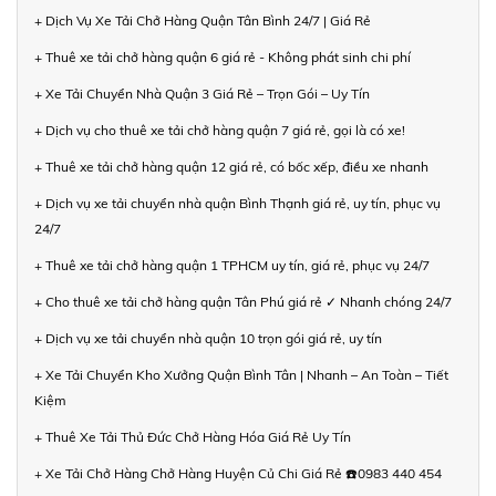
+ Dịch Vụ Xe Tải Chở Hàng Quận Tân Bình 24/7 | Giá Rẻ
+ Thuê xe tải chở hàng quận 6 giá rẻ - Không phát sinh chi phí
+ Xe Tải Chuyển Nhà Quận 3 Giá Rẻ – Trọn Gói – Uy Tín
+ Dịch vụ cho thuê xe tải chở hàng quận 7 giá rẻ, gọi là có xe!
+ Thuê xe tải chở hàng quận 12 giá rẻ, có bốc xếp, điều xe nhanh
+ Dịch vụ xe tải chuyển nhà quận Bình Thạnh giá rẻ, uy tín, phục vụ
24/7
+ Thuê xe tải chở hàng quận 1 TPHCM uy tín, giá rẻ, phục vụ 24/7
+ Cho thuê xe tải chở hàng quận Tân Phú giá rẻ ✓ Nhanh chóng 24/7
+ Dịch vụ xe tải chuyển nhà quận 10 trọn gói giá rẻ, uy tín
+ Xe Tải Chuyển Kho Xưởng Quận Bình Tân | Nhanh – An Toàn – Tiết
Kiệm
+ Thuê Xe Tải Thủ Đức Chở Hàng Hóa Giá Rẻ Uy Tín
+ Xe Tải Chở Hàng Chở Hàng Huyện Củ Chi Giá Rẻ ☎️0983 440 454