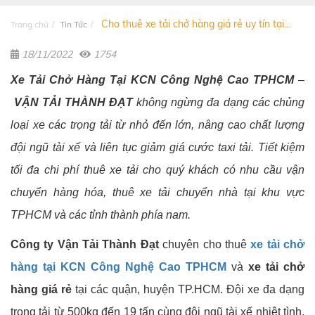
Cho thuê xe tải chở hàng giá rẻ uy tín tại...
Trang chủ
Tin Tức
18/11/2022
1754
Xe Tải Chở Hàng Tại KCN Công Nghệ Cao TPHCM
–
VẬN TẢI THÀNH ĐẠT
không ngừng đa dạng các chủng
loại xe các trọng tải từ nhỏ đến lớn, nâng cao chất lượng
đội ngũ tài xế và liên tục giảm giá cước taxi tải. Tiết kiệm
tối đa chi phí thuê xe tải cho quý khách có nhu cầu vận
chuyển hàng hóa, thuê xe tải chuyển nhà tại khu vực
TPHCM và các tỉnh thành phía nam.
Công ty Vận Tải Thành Đạt
chuyên cho thuê
xe tải chở
hàng tại KCN Công Nghệ Cao TPHCM
và
xe tải chở
hàng giá rẻ
tại các quận, huyện TP.HCM. Đội xe đa dạng
trọng tải từ 500kg đến 19 tấn cùng đội ngũ tài xế nhiệt tình,