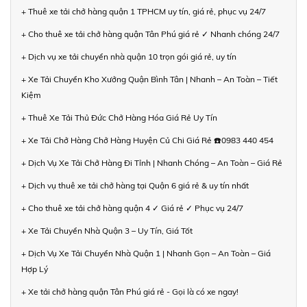
+ Thuê xe tải chở hàng quận 1 TPHCM uy tín, giá rẻ, phục vụ 24/7
+ Cho thuê xe tải chở hàng quận Tân Phú giá rẻ ✓ Nhanh chóng 24/7
+ Dịch vụ xe tải chuyển nhà quận 10 trọn gói giá rẻ, uy tín
+ Xe Tải Chuyển Kho Xưởng Quận Bình Tân | Nhanh – An Toàn – Tiết
Kiệm
+ Thuê Xe Tải Thủ Đức Chở Hàng Hóa Giá Rẻ Uy Tín
+ Xe Tải Chở Hàng Chở Hàng Huyện Củ Chi Giá Rẻ ☎️0983 440 454
+ Dịch Vụ Xe Tải Chở Hàng Đi Tỉnh | Nhanh Chóng – An Toàn – Giá Rẻ
+ Dịch vụ thuê xe tải chở hàng tại Quận 6 giá rẻ & uy tín nhất
+ Cho thuê xe tải chở hàng quận 4 ✓ Giá rẻ ✓ Phục vụ 24/7
+ Xe Tải Chuyển Nhà Quận 3 – Uy Tín, Giá Tốt
+ Dịch Vụ Xe Tải Chuyển Nhà Quận 1 | Nhanh Gọn – An Toàn – Giá
Hợp Lý
+ Xe tải chở hàng quận Tân Phú giá rẻ - Gọi là có xe ngay!