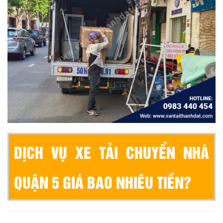
DỊCH VỤ XE TẢI CHUYỂN NHÀ
QUẬN 5 GIÁ BAO NHIÊU TIỀN?