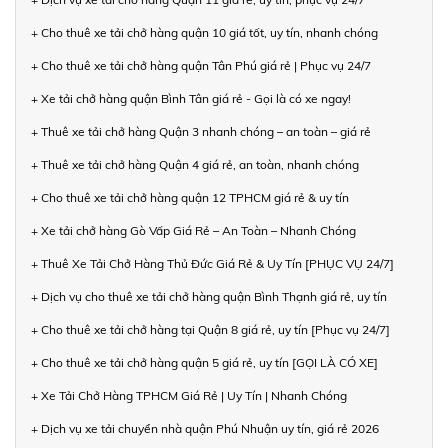
+ Cho thuê xe tải chở hàng quận 10 giá tốt, uy tín, nhanh chóng
+ Cho thuê xe tải chở hàng quận Tân Phú giá rẻ | Phục vụ 24/7
+ Xe tải chở hàng quận Bình Tân giá rẻ - Gọi là có xe ngay!
+ Thuê xe tải chở hàng Quận 3 nhanh chóng – an toàn – giá rẻ
+ Thuê xe tải chở hàng Quận 4 giá rẻ, an toàn, nhanh chóng
+ Cho thuê xe tải chở hàng quận 12 TPHCM giá rẻ & uy tín
+ Xe tải chở hàng Gò Vấp Giá Rẻ – An Toàn – Nhanh Chóng
+ Thuê Xe Tải Chở Hàng Thủ Đức Giá Rẻ & Uy Tín [PHỤC VỤ 24/7]
+ Dịch vụ cho thuê xe tải chở hàng quận Bình Thạnh giá rẻ, uy tín
+ Cho thuê xe tải chở hàng tại Quận 8 giá rẻ, uy tín [Phục vụ 24/7]
+ Cho thuê xe tải chở hàng quận 5 giá rẻ, uy tín [GỌI LÀ CÓ XE]
+ Xe Tải Chở Hàng TPHCM Giá Rẻ | Uy Tín | Nhanh Chóng
+ Dịch vụ xe tải chuyển nhà quận Phú Nhuận uy tín, giá rẻ 2026