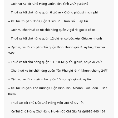
+ Dịch Vụ Xe Tải Chở Hàng Quận Tân Bình 24/7 | Giá Rẻ
+ Thuê xe tải chở hàng quận 6 giá rẻ - Không phát sinh chi phí
+ Xe Tải Chuyển Nhà Quận 3 Giá Rẻ – Trọn Gói – Uy Tín
+ Dịch vụ cho thuê xe tải chở hàng quận 7 giá rẻ, gọi là có xe!
+ Thuê xe tải chở hàng quận 12 giá rẻ, có bốc xếp, điều xe nhanh
+ Dịch vụ xe tải chuyển nhà quận Bình Thạnh giá rẻ, uy tín, phục vụ
24/7
+ Thuê xe tải chở hàng quận 1 TPHCM uy tín, giá rẻ, phục vụ 24/7
+ Cho thuê xe tải chở hàng quận Tân Phú giá rẻ ✓ Nhanh chóng 24/7
+ Dịch vụ xe tải chuyển nhà quận 10 trọn gói giá rẻ, uy tín
+ Xe Tải Chuyển Kho Xưởng Quận Bình Tân | Nhanh – An Toàn – Tiết
Kiệm
+ Thuê Xe Tải Thủ Đức Chở Hàng Hóa Giá Rẻ Uy Tín
+ Xe Tải Chở Hàng Chở Hàng Huyện Củ Chi Giá Rẻ ☎️0983 440 454