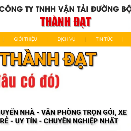
CÔNG TY TNHH VẬN TẢI ĐƯỜNG B
THÀNH ĐẠT
GIỚI THIỆU
DỊCH VỤ
TIN TỨC