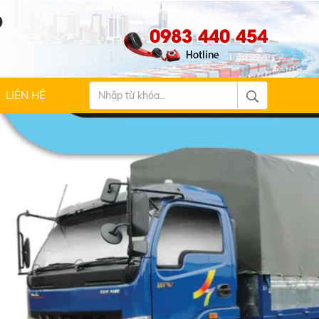
Ộ
0983 440 454
LIÊN HỆ