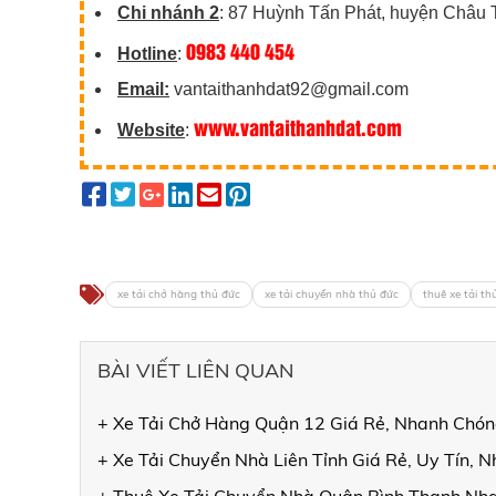
Chi nhánh 2
: 87 Huỳnh Tấn Phát, huyện Châu 
0983 440 454
Hotline
:
Email:
vantaithanhdat92@gmail.com
www.vantaithanhdat.com
Website
:
xe tải chở hàng thủ đức
xe tải chuyển nhà thủ đức
thuê xe tải th
BÀI VIẾT LIÊN QUAN
+ Xe Tải Chở Hàng Quận 12 Giá Rẻ, Nhanh Chóng
+ Xe Tải Chuyển Nhà Liên Tỉnh Giá Rẻ, Uy Tín, 