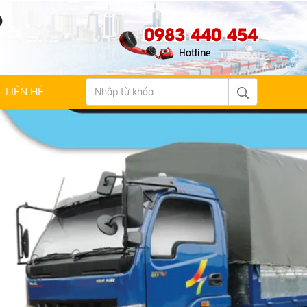
Ộ
0983 440 454
LIÊN HỆ