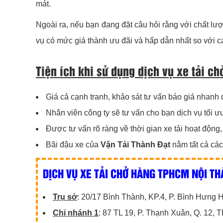
mát.
Ngoài ra, nếu bạn đang đặt câu hỏi rằng với chất lượ
vụ có mức giá thành ưu đãi và hấp dẫn nhất so với c
Tiện ích khi sử dụng dịch vụ xe tải c
Giá cả cạnh tranh, khảo sát tư vấn báo giá nhanh q
Nhân viên công ty sẽ tư vấn cho bạn dịch vụ tối ưu
Được tư vấn rõ ràng về thời gian xe tải hoạt động
Bãi đậu xe của
Vận Tải Thành Đạt
nằm tất cả các
DỊCH VỤ XE TẢI CHỞ HÀNG TPHCM NỘI TH
Trụ sở
: 20/17 Bình Thành, KP.4, P. Bình Hưng
Chi nhánh 1
: 87 TL 19, P. Thạnh Xuân, Q. 12,