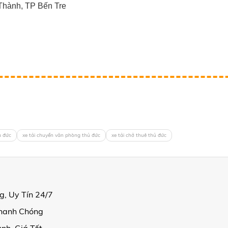
Thành, TP Bến Tre
ủ đức
xe tải chuyển văn phòng thủ đức
xe tải chở thuê thủ đức
, Uy Tín 24/7
Nhanh Chóng