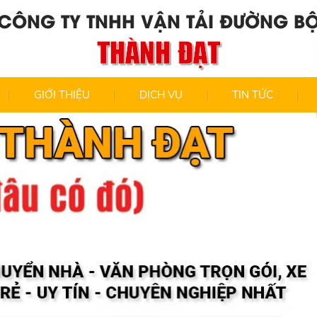
CÔNG TY TNHH VẬN TẢI ĐƯỜNG B
THÀNH ĐẠT
GIỚI THIỆU
DỊCH VỤ
TIN TỨC