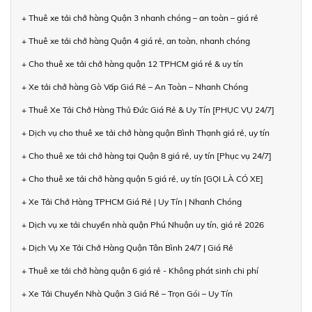
+ Thuê xe tải chở hàng Quận 3 nhanh chóng – an toàn – giá rẻ
+ Thuê xe tải chở hàng Quận 4 giá rẻ, an toàn, nhanh chóng
+ Cho thuê xe tải chở hàng quận 12 TPHCM giá rẻ & uy tín
+ Xe tải chở hàng Gò Vấp Giá Rẻ – An Toàn – Nhanh Chóng
+ Thuê Xe Tải Chở Hàng Thủ Đức Giá Rẻ & Uy Tín [PHỤC VỤ 24/7]
+ Dịch vụ cho thuê xe tải chở hàng quận Bình Thạnh giá rẻ, uy tín
+ Cho thuê xe tải chở hàng tại Quận 8 giá rẻ, uy tín [Phục vụ 24/7]
+ Cho thuê xe tải chở hàng quận 5 giá rẻ, uy tín [GỌI LÀ CÓ XE]
+ Xe Tải Chở Hàng TPHCM Giá Rẻ | Uy Tín | Nhanh Chóng
+ Dịch vụ xe tải chuyển nhà quận Phú Nhuận uy tín, giá rẻ 2026
+ Dịch Vụ Xe Tải Chở Hàng Quận Tân Bình 24/7 | Giá Rẻ
+ Thuê xe tải chở hàng quận 6 giá rẻ - Không phát sinh chi phí
+ Xe Tải Chuyển Nhà Quận 3 Giá Rẻ – Trọn Gói – Uy Tín