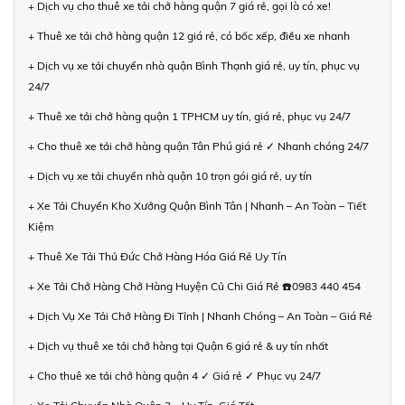
+ Dịch vụ cho thuê xe tải chở hàng quận 7 giá rẻ, gọi là có xe!
+ Thuê xe tải chở hàng quận 12 giá rẻ, có bốc xếp, điều xe nhanh
+ Dịch vụ xe tải chuyển nhà quận Bình Thạnh giá rẻ, uy tín, phục vụ
24/7
+ Thuê xe tải chở hàng quận 1 TPHCM uy tín, giá rẻ, phục vụ 24/7
+ Cho thuê xe tải chở hàng quận Tân Phú giá rẻ ✓ Nhanh chóng 24/7
+ Dịch vụ xe tải chuyển nhà quận 10 trọn gói giá rẻ, uy tín
+ Xe Tải Chuyển Kho Xưởng Quận Bình Tân | Nhanh – An Toàn – Tiết
Kiệm
+ Thuê Xe Tải Thủ Đức Chở Hàng Hóa Giá Rẻ Uy Tín
+ Xe Tải Chở Hàng Chở Hàng Huyện Củ Chi Giá Rẻ ☎️0983 440 454
+ Dịch Vụ Xe Tải Chở Hàng Đi Tỉnh | Nhanh Chóng – An Toàn – Giá Rẻ
+ Dịch vụ thuê xe tải chở hàng tại Quận 6 giá rẻ & uy tín nhất
+ Cho thuê xe tải chở hàng quận 4 ✓ Giá rẻ ✓ Phục vụ 24/7