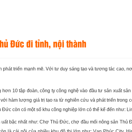
hủ Đức đi tỉnh, nội thành
n phát triển mạnh mẽ. Với tư duy sáng tạo và tương tác cao, nơ
 hơn 10 tập đoàn, công ty công nghệ vào đầu tư sản xuất sản 
i hàm lượng giá trị tạo ra từ nghiên cứu và phát triển trong c
 Đức còn có một số khu công nghiệp lớn có thể kể đến như: Li
sầm uất bậc nhất như: Chợ Thủ Đức, chợ đầu mối nông sản Thủ
n là cái nôi của nhiều khu đô thị lớn như: Vạn Phúc City, 