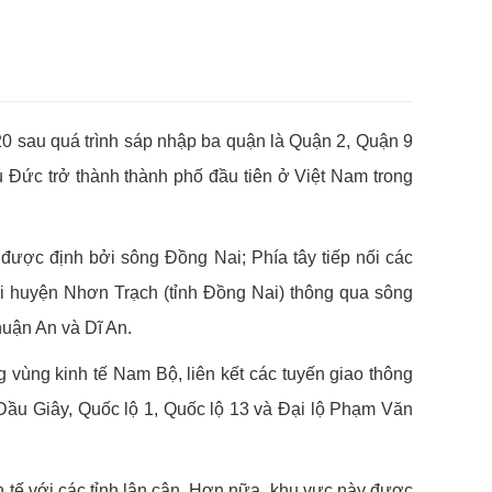
20 sau quá trình sáp nhập ba quận là Quận 2, Quận 9
ức trở thành thành phố đầu tiên ở Việt Nam trong
 được định bởi sông Đồng Nai; Phía tây tiếp nối các
i huyện Nhơn Trạch (tỉnh Đồng Nai) thông qua sông
huận An và Dĩ An.
g vùng kinh tế Nam Bộ, liên kết các tuyến giao thông
u Giây, Quốc lộ 1, Quốc lộ 13 và Đại lộ Phạm Văn
nh tế với các tỉnh lân cận. Hơn nữa, khu vực này được