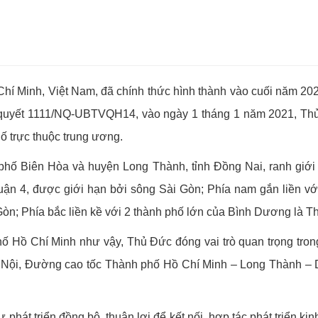
hí Minh, Việt Nam, đã chính thức hình thành vào cuối năm 20
uyết 1111/NQ-UBTVQH14, vào ngày 1 tháng 1 năm 2021, Thủ Đ
ố trực thuộc trung ương.
h phố Biên Hòa và huyện Long Thành, tỉnh Đồng Nai, ranh giới
n 4, được giới hạn bởi sông Sài Gòn; Phía nam gắn liền vớ
Gòn; Phía bắc liền kề với 2 thành phố lớn của Bình Dương là T
hố Hồ Chí Minh như vậy, Thủ Đức đóng vai trò quan trọng tron
Nội, Đường cao tốc Thành phố Hồ Chí Minh – Long Thành – Dầ
 phát triển đồng bộ, thuận lợi để kết nối, hợp tác phát triển ki