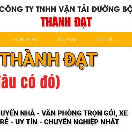
CÔNG TY TNHH VẬN TẢI ĐƯỜNG B
THÀNH ĐẠT
GIỚI THIỆU
DỊCH VỤ
TIN TỨC