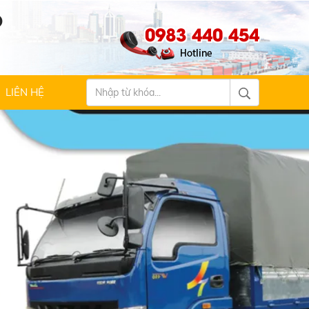
Ộ
0983 440 454
LIÊN HỆ