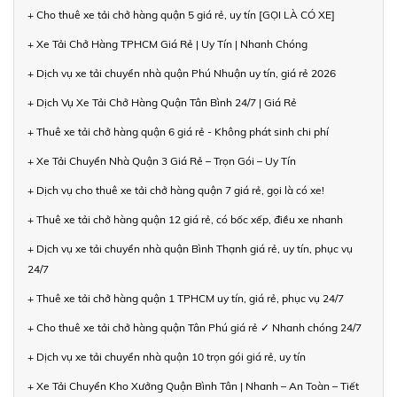
+ Cho thuê xe tải chở hàng quận 5 giá rẻ, uy tín [GỌI LÀ CÓ XE]
+ Xe Tải Chở Hàng TPHCM Giá Rẻ | Uy Tín | Nhanh Chóng
+ Dịch vụ xe tải chuyển nhà quận Phú Nhuận uy tín, giá rẻ 2026
+ Dịch Vụ Xe Tải Chở Hàng Quận Tân Bình 24/7 | Giá Rẻ
+ Thuê xe tải chở hàng quận 6 giá rẻ - Không phát sinh chi phí
+ Xe Tải Chuyển Nhà Quận 3 Giá Rẻ – Trọn Gói – Uy Tín
+ Dịch vụ cho thuê xe tải chở hàng quận 7 giá rẻ, gọi là có xe!
+ Thuê xe tải chở hàng quận 12 giá rẻ, có bốc xếp, điều xe nhanh
+ Dịch vụ xe tải chuyển nhà quận Bình Thạnh giá rẻ, uy tín, phục vụ
24/7
+ Thuê xe tải chở hàng quận 1 TPHCM uy tín, giá rẻ, phục vụ 24/7
+ Cho thuê xe tải chở hàng quận Tân Phú giá rẻ ✓ Nhanh chóng 24/7
+ Dịch vụ xe tải chuyển nhà quận 10 trọn gói giá rẻ, uy tín
+ Xe Tải Chuyển Kho Xưởng Quận Bình Tân | Nhanh – An Toàn – Tiết