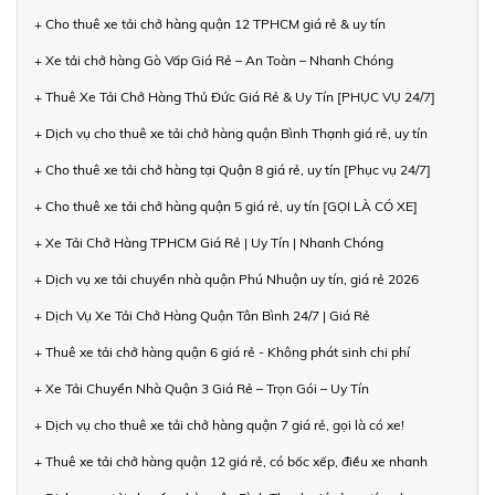
+ Cho thuê xe tải chở hàng quận 12 TPHCM giá rẻ & uy tín
+ Xe tải chở hàng Gò Vấp Giá Rẻ – An Toàn – Nhanh Chóng
+ Thuê Xe Tải Chở Hàng Thủ Đức Giá Rẻ & Uy Tín [PHỤC VỤ 24/7]
+ Dịch vụ cho thuê xe tải chở hàng quận Bình Thạnh giá rẻ, uy tín
+ Cho thuê xe tải chở hàng tại Quận 8 giá rẻ, uy tín [Phục vụ 24/7]
+ Cho thuê xe tải chở hàng quận 5 giá rẻ, uy tín [GỌI LÀ CÓ XE]
+ Xe Tải Chở Hàng TPHCM Giá Rẻ | Uy Tín | Nhanh Chóng
+ Dịch vụ xe tải chuyển nhà quận Phú Nhuận uy tín, giá rẻ 2026
+ Dịch Vụ Xe Tải Chở Hàng Quận Tân Bình 24/7 | Giá Rẻ
+ Thuê xe tải chở hàng quận 6 giá rẻ - Không phát sinh chi phí
+ Xe Tải Chuyển Nhà Quận 3 Giá Rẻ – Trọn Gói – Uy Tín
+ Dịch vụ cho thuê xe tải chở hàng quận 7 giá rẻ, gọi là có xe!
+ Thuê xe tải chở hàng quận 12 giá rẻ, có bốc xếp, điều xe nhanh