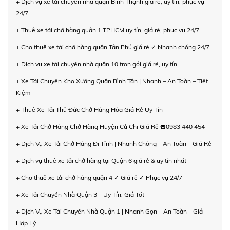
+ Dịch vụ xe tải chuyển nhà quận Bình Thạnh giá rẻ, uy tín, phục vụ
24/7
+ Thuê xe tải chở hàng quận 1 TPHCM uy tín, giá rẻ, phục vụ 24/7
+ Cho thuê xe tải chở hàng quận Tân Phú giá rẻ ✓ Nhanh chóng 24/7
+ Dịch vụ xe tải chuyển nhà quận 10 trọn gói giá rẻ, uy tín
+ Xe Tải Chuyển Kho Xưởng Quận Bình Tân | Nhanh – An Toàn – Tiết
Kiệm
+ Thuê Xe Tải Thủ Đức Chở Hàng Hóa Giá Rẻ Uy Tín
+ Xe Tải Chở Hàng Chở Hàng Huyện Củ Chi Giá Rẻ ☎️0983 440 454
+ Dịch Vụ Xe Tải Chở Hàng Đi Tỉnh | Nhanh Chóng – An Toàn – Giá Rẻ
+ Dịch vụ thuê xe tải chở hàng tại Quận 6 giá rẻ & uy tín nhất
+ Cho thuê xe tải chở hàng quận 4 ✓ Giá rẻ ✓ Phục vụ 24/7
+ Xe Tải Chuyển Nhà Quận 3 – Uy Tín, Giá Tốt
+ Dịch Vụ Xe Tải Chuyển Nhà Quận 1 | Nhanh Gọn – An Toàn – Giá
Hợp Lý