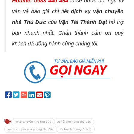
Hotline: 0983 440 454
là sẽ được đội ngũ tư
vấn và báo giá chi tiết
dịch vụ vận chuyển
nhà Thủ Đức
của
Vận Tải Thành Đạt
hỗ trợ
bạn nhanh nhất. Chân thành cảm ơn quý
khách đã đồng hành cùng chúng tôi.
xe tải chuyển nhà thủ đức
xe tải chở hàng thủ đức
xe tải chuyển văn phòng thủ đức
xe tải chở hàng đi tỉnh