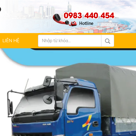
Ộ
0983 440 454
LIÊN HỆ