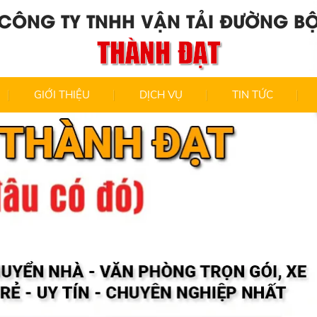
CÔNG TY TNHH VẬN TẢI ĐƯỜNG B
THÀNH ĐẠT
GIỚI THIỆU
DỊCH VỤ
TIN TỨC