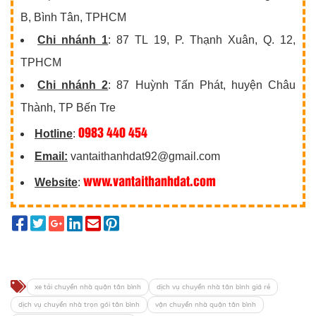
B, Bình Tân, TPHCM
Chi nhánh 1
: 87 TL 19, P. Thạnh Xuân, Q. 12,
TPHCM
Chi nhánh 2
: 87 Huỳnh Tấn Phát, huyện Châu
Thành, TP Bến Tre
0983 440 454
Hotline
:
Email:
vantaithanhdat92@gmail.com
www.vantaithanhdat.com
Website
:
xe tải chuyển nhà quận tân bình
dịch vụ chuyển nhà tân bình giá rẻ
dịch vụ chuyển nhà trọn gói tân bình
vận chuyển nhà quận tân bình