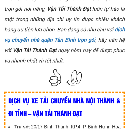
trọn gói nói riêng,
Vận Tải Thành Đạt
luôn tự hào là
một trong những địa chỉ uy tín được nhiều khách
hàng ưu tiên lựa chọn. Bạn đang có nhu cầu với
dịch
vụ chuyển nhà quận Tân Bình trọn gói
, hãy liên hệ
với
Vận Tải Thành Đạt
ngay hôm nay để được phục
vụ nhanh nhất và tốt nhất.
DỊCH VỤ XE TẢI CHUYỂN NHÀ NỘI THÀNH &
ĐI TỈNH – VẬN TẢI THÀNH ĐẠT
Trụ sở
: 20/17 Bình Thành, KP.4, P. Bình Hưng Hòa