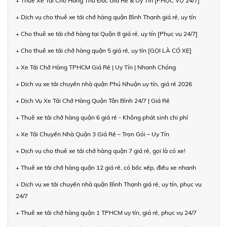
+ Thuê Xe Tải Chở Hàng Thủ Đức Giá Rẻ & Uy Tín [PHỤC VỤ 24/7]
+ Dịch vụ cho thuê xe tải chở hàng quận Bình Thạnh giá rẻ, uy tín
+ Cho thuê xe tải chở hàng tại Quận 8 giá rẻ, uy tín [Phục vụ 24/7]
+ Cho thuê xe tải chở hàng quận 5 giá rẻ, uy tín [GỌI LÀ CÓ XE]
+ Xe Tải Chở Hàng TPHCM Giá Rẻ | Uy Tín | Nhanh Chóng
+ Dịch vụ xe tải chuyển nhà quận Phú Nhuận uy tín, giá rẻ 2026
+ Dịch Vụ Xe Tải Chở Hàng Quận Tân Bình 24/7 | Giá Rẻ
+ Thuê xe tải chở hàng quận 6 giá rẻ - Không phát sinh chi phí
+ Xe Tải Chuyển Nhà Quận 3 Giá Rẻ – Trọn Gói – Uy Tín
+ Dịch vụ cho thuê xe tải chở hàng quận 7 giá rẻ, gọi là có xe!
+ Thuê xe tải chở hàng quận 12 giá rẻ, có bốc xếp, điều xe nhanh
+ Dịch vụ xe tải chuyển nhà quận Bình Thạnh giá rẻ, uy tín, phục vụ
24/7
+ Thuê xe tải chở hàng quận 1 TPHCM uy tín, giá rẻ, phục vụ 24/7