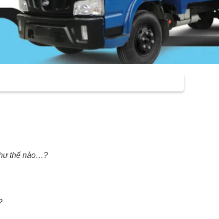
như thế nào…?
?