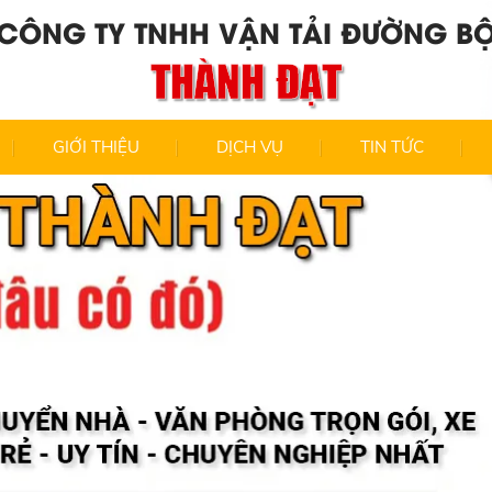
CÔNG TY TNHH VẬN TẢI ĐƯỜNG B
THÀNH ĐẠT
GIỚI THIỆU
DỊCH VỤ
TIN TỨC