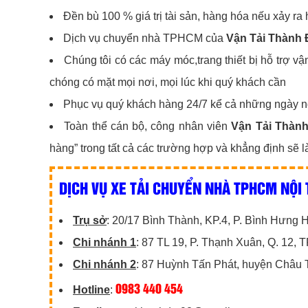
Đền bù 100 % giá trị tài sản, hàng hóa nếu xảy ra 
Dịch vụ chuyển nhà TPHCM của
Vận Tải Thành 
Chúng tôi có các máy móc,trang thiết bị hỗ trợ v
chóng có mặt mọi nơi, mọi lúc khi quý khách cần
Phục vụ quý khách hàng 24/7 kể cả những ngày ngh
Toàn thể cán bộ, công nhân viên
Vận Tải Thành
hàng” trong tất cả các trường hợp và khẳng định sẽ 
DỊCH VỤ XE TẢI CHUYỂN NHÀ TPHCM NỘI 
Trụ sở
: 20/17 Bình Thành, KP.4, P. Bình Hưng
Chi nhánh 1
: 87 TL 19, P. Thạnh Xuân, Q. 12,
Chi nhánh 2
: 87 Huỳnh Tấn Phát, huyện Châu 
0983 440 454
Hotline
: