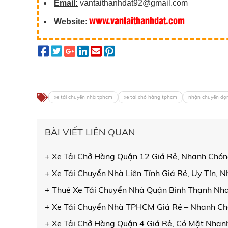
Email:
vantaithanhdat92@gmail.com
www.vantaithanhdat.com
Website
:
xe tải chuyển nhà tphcm
xe tải chở hàng tphcm
nhận chuyển dọn
BÀI VIẾT LIÊN QUAN
+ Xe Tải Chở Hàng Quận 12 Giá Rẻ, Nhanh Chóng
+ Xe Tải Chuyển Nhà Liên Tỉnh Giá Rẻ, Uy Tín, 
+ Thuê Xe Tải Chuyển Nhà Quận Bình Thạnh Nha
+ Xe Tải Chuyển Nhà TPHCM Giá Rẻ – Nhanh Ch
+ Xe Tải Chở Hàng Quận 4 Giá Rẻ, Có Mặt Nhanh