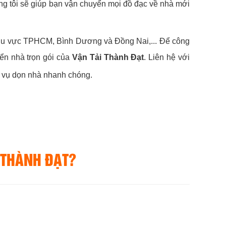
ng tôi sẽ giúp bạn vận chuyển mọi đồ đạc về nhà mới
khu vực TPHCM, Bình Dương và Đồng Nai,... Để công
ển nhà trọn gói của
Vận Tải Thành Đạt
. Liên hệ với
h vụ dọn nhà nhanh chóng.
 THÀNH ĐẠT?