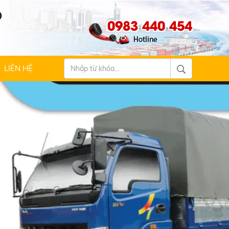
Ộ
0983 440 454
LIÊN HỆ