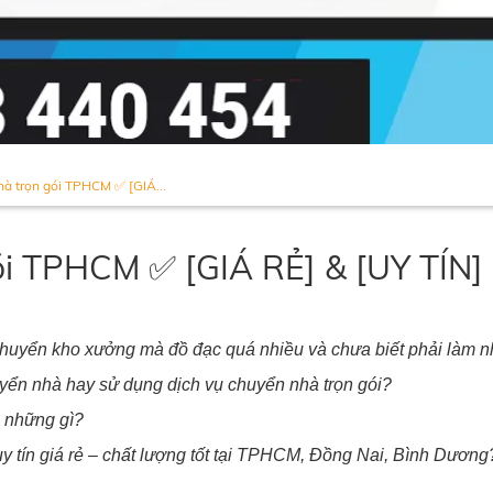
hà trọn gói TPHCM ✅ [GIÁ...
ói TPHCM ✅ [GIÁ RẺ] & [UY TÍN]
huyển kho xưởng mà đồ đạc quá nhiều và chưa biết phải làm 
yển nhà hay sử dụng dịch vụ chuyển nhà trọn gói?
c những gì?
uy tín giá rẻ – chất lượng tốt tại TPHCM, Đồng Nai, Bình Dương