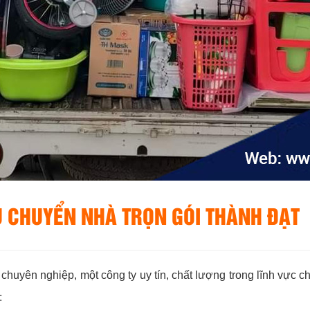
Ụ CHUYỂN NHÀ TRỌN GÓI THÀNH ĐẠT
chuyên nghiệp, một công ty uy tín, chất lượng trong lĩnh vực 
: