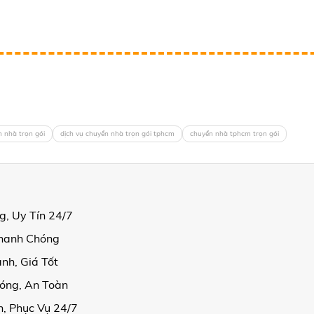
 nhà trọn gói
dịch vụ chuyển nhà trọn gói tphcm
chuyển nhà tphcm trọn gói
, Uy Tín 24/7
Nhanh Chóng
nh, Giá Tốt
óng, An Toàn
, Phục Vụ 24/7