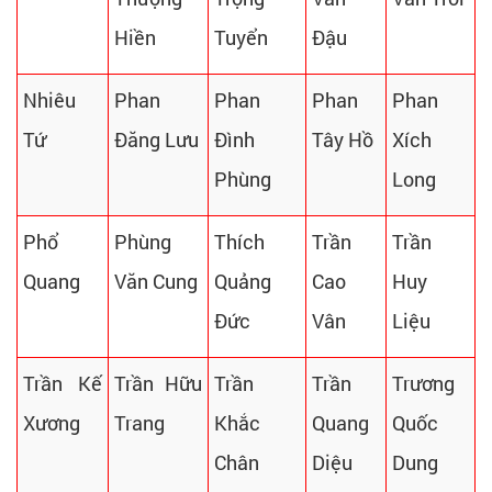
Hiền
Tuyển
Đậu
Nhiêu
Phan
Phan
Phan
Phan
Tứ
Đăng Lưu
Đình
Tây Hồ
Xích
Phùng
Long
Phổ
Phùng
Thích
Trần
Trần
Quang
Văn Cung
Quảng
Cao
Huy
Đức
Vân
Liệu
Trần Kế
Trần Hữu
Trần
Trần
Trương
Xương
Trang
Khắc
Quang
Quốc
Chân
Diệu
Dung