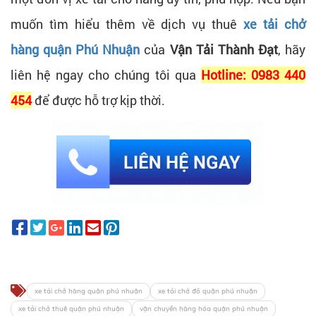
muốn tìm hiểu thêm về dịch vụ thuê
xe tải chở
hàng quận Phú Nhuận
của
Vận Tải Thành Đạt
, hãy
liên hệ ngay cho chúng tôi qua
Hotline: 0983 440
454
để được hỗ trợ kịp thời.
xe tải chở hàng quận phú nhuận
xe tải chở đồ quận phú nhuận
xe tải chở thuê quận phú nhuận
vận chuyển hàng hóa quận phú nhuận