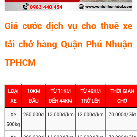
Giá cước dịch vụ cho thuê xe
tải chở hàng Quận Phú Nhuận
TPHCM
LOẠI
10KM
TỪ 11KM
TỪ 45KM
THỜI GIAN
XE
ĐẦU
ĐẾN 44KM
TRỞ LÊN
CHỜ
Xe
250.000đ
13.000đ/km
12.000đ/km
70.000đ/Giờ
500kg