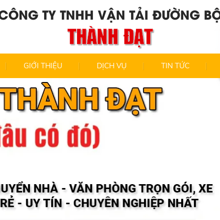
CÔNG TY TNHH VẬN TẢI ĐƯỜNG B
THÀNH ĐẠT
GIỚI THIỆU
DỊCH VỤ
TIN TỨC