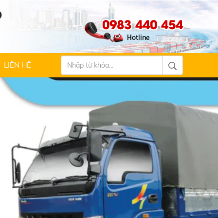
Ộ
0983 440 454
LIÊN HỆ