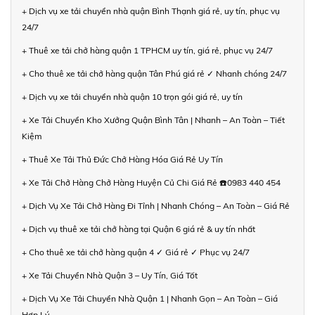
+ Dịch vụ xe tải chuyển nhà quận Bình Thạnh giá rẻ, uy tín, phục vụ
24/7
+ Thuê xe tải chở hàng quận 1 TPHCM uy tín, giá rẻ, phục vụ 24/7
+ Cho thuê xe tải chở hàng quận Tân Phú giá rẻ ✓ Nhanh chóng 24/7
+ Dịch vụ xe tải chuyển nhà quận 10 trọn gói giá rẻ, uy tín
+ Xe Tải Chuyển Kho Xưởng Quận Bình Tân | Nhanh – An Toàn – Tiết
Kiệm
+ Thuê Xe Tải Thủ Đức Chở Hàng Hóa Giá Rẻ Uy Tín
+ Xe Tải Chở Hàng Chở Hàng Huyện Củ Chi Giá Rẻ ☎️0983 440 454
+ Dịch Vụ Xe Tải Chở Hàng Đi Tỉnh | Nhanh Chóng – An Toàn – Giá Rẻ
+ Dịch vụ thuê xe tải chở hàng tại Quận 6 giá rẻ & uy tín nhất
+ Cho thuê xe tải chở hàng quận 4 ✓ Giá rẻ ✓ Phục vụ 24/7
+ Xe Tải Chuyển Nhà Quận 3 – Uy Tín, Giá Tốt
+ Dịch Vụ Xe Tải Chuyển Nhà Quận 1 | Nhanh Gọn – An Toàn – Giá
Hợp Lý