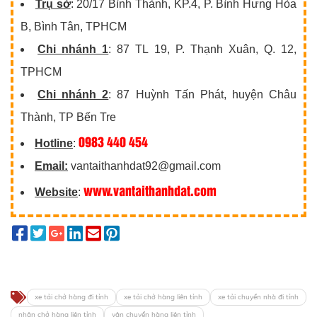
Trụ sở
: 20/17 Bình Thành, KP.4, P. Bình Hưng Hòa
B, Bình Tân, TPHCM
Chi nhánh 1
: 87 TL 19, P. Thạnh Xuân, Q. 12,
TPHCM
Chi nhánh 2
: 87 Huỳnh Tấn Phát, huyện Châu
Thành, TP Bến Tre
0983 440 454
Hotline
:
Email:
vantaithanhdat92@gmail.com
www.vantaithanhdat.com
Website
:
xe tải chở hàng đi tỉnh
xe tải chở hàng liên tỉnh
xe tải chuyển nhà đi tỉnh
nhận chở hàng liên tỉnh
vận chuyển hàng liên tỉnh