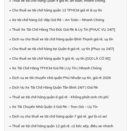
+ Thuê xe tải chở hàng Quận 4 giá rẻ, an toàn, nhanh chóng
+ Cho thuê xe tải chở hàng quận 12 TPHCM giá rẻ & uy tín
+ Xe tải chở hàng Gò Vấp Giá Rẻ – An Toàn – Nhanh Chóng
+ Thuê Xe Tải Chở Hàng Thủ Đức Giá Rẻ & Uy Tín [PHỤC VỤ 24/7]
+ Dịch vụ cho thuê xe tải chở hàng quận Bình Thạnh giá rẻ, uy tín
+ Cho thuê xe tải chở hàng tại Quận 8 giá rẻ, uy tín [Phục vụ 24/7]
+ Cho thuê xe tải chở hàng quận 5 giá rẻ, uy tín [GỌI LÀ CÓ XE]
+ Xe Tải Chở Hàng TPHCM Giá Rẻ | Uy Tín | Nhanh Chóng
+ Dịch vụ xe tải chuyển nhà quận Phú Nhuận uy tín, giá rẻ 2026
+ Dịch Vụ Xe Tải Chở Hàng Quận Tân Bình 24/7 | Giá Rẻ
+ Thuê xe tải chở hàng quận 6 giá rẻ - Không phát sinh chi phí
+ Xe Tải Chuyển Nhà Quận 3 Giá Rẻ – Trọn Gói – Uy Tín
+ Dịch vụ cho thuê xe tải chở hàng quận 7 giá rẻ, gọi là có xe!
+ Thuê xe tải chở hàng quận 12 giá rẻ, có bốc xếp, điều xe nhanh