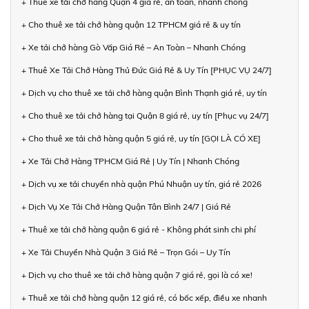
+ Thuê xe tải chở hàng Quận 4 giá rẻ, an toàn, nhanh chóng
+ Cho thuê xe tải chở hàng quận 12 TPHCM giá rẻ & uy tín
+ Xe tải chở hàng Gò Vấp Giá Rẻ – An Toàn – Nhanh Chóng
+ Thuê Xe Tải Chở Hàng Thủ Đức Giá Rẻ & Uy Tín [PHỤC VỤ 24/7]
+ Dịch vụ cho thuê xe tải chở hàng quận Bình Thạnh giá rẻ, uy tín
+ Cho thuê xe tải chở hàng tại Quận 8 giá rẻ, uy tín [Phục vụ 24/7]
+ Cho thuê xe tải chở hàng quận 5 giá rẻ, uy tín [GỌI LÀ CÓ XE]
+ Xe Tải Chở Hàng TPHCM Giá Rẻ | Uy Tín | Nhanh Chóng
+ Dịch vụ xe tải chuyển nhà quận Phú Nhuận uy tín, giá rẻ 2026
+ Dịch Vụ Xe Tải Chở Hàng Quận Tân Bình 24/7 | Giá Rẻ
+ Thuê xe tải chở hàng quận 6 giá rẻ - Không phát sinh chi phí
+ Xe Tải Chuyển Nhà Quận 3 Giá Rẻ – Trọn Gói – Uy Tín
+ Dịch vụ cho thuê xe tải chở hàng quận 7 giá rẻ, gọi là có xe!
+ Thuê xe tải chở hàng quận 12 giá rẻ, có bốc xếp, điều xe nhanh