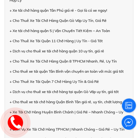
Hợp Lý
+ Xe tải chở hàng quận Tân Phú giá rẻ - Gọi là có xe ngay!
+ Cho Thuê Xe Tải Chở Hàng Quận Gò Vấp Uy Tín, Giá Rẻ
+ Xe tải chở hàng quận 5 | Vận Chuyển Tiết Kiệm – An Toàn
+ Cho Thuê Xe Tải Quận 11 Chở Hàng | Uy Tín - Giá Tốt
+ Dịch vụ cho thuê xe tải chở hàng quận 10 uy tín, giá rẻ
+ Cho Thuê Xe Tải Chở Hàng Quận 8 TPHCM Nhanh, Rẻ, Uy Tín
+ Cho thuê xe tải quận Tân Bình vận chuyển an toàn với mức giá tốt
+ Cho Thuê Xe Tải Quận 7 Chở Hàng Uy Tín & Giá Rẻ
+ Dịch vụ cho thuê xe tải chở hàng tại quận Gò Vấp uy tín, giá tốt
+ Cho thuê xe tải chở hàng Quận Bình Tân giá rẻ, uy tín, chất lượng
+ Xe Tải Chở Hàng Huyện Bình Chánh | Giá Rẻ – Nhanh Chóng – Uy
Tín
+ Dịch Vụ Xe Tải Chở Hàng TPHCM | Nhanh Chóng – Giá Rẻ – Uy Tín