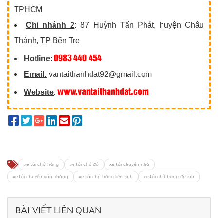
TPHCM
Chi nhánh 2
: 87 Huỳnh Tấn Phát, huyện Châu
Thành, TP Bến Tre
0983 440 454
Hotline
:
Email:
vantaithanhdat92@gmail.com
www.vantaithanhdat.com
Website
:
xe tải chở hàng
xe tải chở đồ
xe tải chuyển nhà
xe tải chuyển văn phòng
xe tải chở hàng liên tỉnh
xe tải chở hàng đi tỉnh
BÀI VIẾT LIÊN QUAN