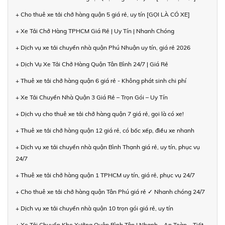
+ Cho thuê xe tải chở hàng quận 5 giá rẻ, uy tín [GỌI LÀ CÓ XE]
+ Xe Tải Chở Hàng TPHCM Giá Rẻ | Uy Tín | Nhanh Chóng
+ Dịch vụ xe tải chuyển nhà quận Phú Nhuận uy tín, giá rẻ 2026
+ Dịch Vụ Xe Tải Chở Hàng Quận Tân Bình 24/7 | Giá Rẻ
+ Thuê xe tải chở hàng quận 6 giá rẻ - Không phát sinh chi phí
+ Xe Tải Chuyển Nhà Quận 3 Giá Rẻ – Trọn Gói – Uy Tín
+ Dịch vụ cho thuê xe tải chở hàng quận 7 giá rẻ, gọi là có xe!
+ Thuê xe tải chở hàng quận 12 giá rẻ, có bốc xếp, điều xe nhanh
+ Dịch vụ xe tải chuyển nhà quận Bình Thạnh giá rẻ, uy tín, phục vụ
24/7
+ Thuê xe tải chở hàng quận 1 TPHCM uy tín, giá rẻ, phục vụ 24/7
+ Cho thuê xe tải chở hàng quận Tân Phú giá rẻ ✓ Nhanh chóng 24/7
+ Dịch vụ xe tải chuyển nhà quận 10 trọn gói giá rẻ, uy tín
+ Xe Tải Chuyển Kho Xưởng Quận Bình Tân | Nhanh – An Toàn – Tiết