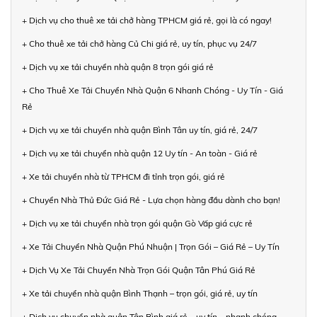
+ Dịch vụ cho thuê xe tải chở hàng TPHCM giá rẻ, gọi là có ngay!
+ Cho thuê xe tải chở hàng Củ Chi giá rẻ, uy tín, phục vụ 24/7
+ Dịch vụ xe tải chuyển nhà quận 8 trọn gói giá rẻ
+ Cho Thuê Xe Tải Chuyển Nhà Quận 6 Nhanh Chóng - Uy Tín - Giá
Rẻ
+ Dịch vụ xe tải chuyển nhà quận Bình Tân uy tín, giá rẻ, 24/7
+ Dịch vụ xe tải chuyển nhà quận 12 Uy tín - An toàn - Giá rẻ
+ Xe tải chuyển nhà từ TPHCM đi tỉnh trọn gói, giá rẻ
+ Chuyển Nhà Thủ Đức Giá Rẻ - Lựa chọn hàng đầu dành cho bạn!
+ Dịch vụ xe tải chuyển nhà trọn gói quận Gò Vấp giá cực rẻ
+ Xe Tải Chuyển Nhà Quận Phú Nhuận | Trọn Gói – Giá Rẻ – Uy Tín
+ Dịch Vụ Xe Tải Chuyển Nhà Trọn Gói Quận Tân Phú Giá Rẻ
+ Xe tải chuyển nhà quận Bình Thạnh – trọn gói, giá rẻ, uy tín
+ Dịch vụ chuyển nhà quận Tân Bình giá rẻ – uy tín – nhanh chóng