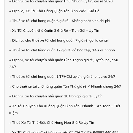
+ Dịch vụ xe tải chuyển nhà quận Phú Nhuận uy tín, giá rẻ 2026
+ Dịch Vụ Xe Tải Chở Hàng Quận Tân Bình 24/7 | Giá Rẻ
+ Thuê xe tải chở hàng quận 6 giá rẻ - Không phát sinh chi phí
+ Xe Tải Chuyển Nhà Quận 3 Giá Rẻ – Trọn Gói – Uy Tín
+ Dịch vụ cho thuê xe tải chở hàng quận 7 giá rẻ, gọi là có xe!
+ Thuê xe tải chở hàng quận 12 giá rẻ, có bốc xếp, điều xe nhanh
+ Dịch vụ xe tải chuyển nhà quận Bình Thạnh giá rẻ, uy tín, phục vụ
24/7
+ Thuê xe tải chở hàng quận 1 TPHCM uy tín, giá rẻ, phục vụ 24/7
+ Cho thuê xe tải chở hàng quận Tân Phú giá rẻ ✓ Nhanh chóng 24/7
+ Dịch vụ xe tải chuyển nhà quận 10 trọn gói giá rẻ, uy tín
+ Xe Tải Chuyển Kho Xưởng Quận Bình Tân | Nhanh – An Toàn – Tiết
Kiệm
+ Thuê Xe Tải Thủ Đức Chở Hàng Hóa Giá Rẻ Uy Tín
+ Xe Tải Chở Hàng Chở Hàng Huyện Củ Chi Giá Rẻ ☎️0983 440 454