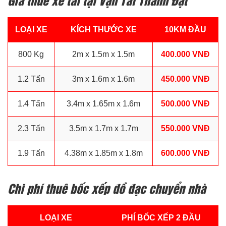
LOẠI XE
KÍCH THƯỚC XE
10KM ĐẦU
800 Kg
2m x 1.5m x 1.5m
400.000 VNĐ
1.2 Tấn
3m x 1.6m x 1.6m
450.000 VNĐ
1.4 Tấn
3.4m x 1.65m x 1.6m
500.000 VNĐ
2.3 Tấn
3.5m x 1.7m x 1.7m
550.000 VNĐ
1.9 Tấn
4.38m x 1.85m x 1.8m
600.000 VNĐ
Chi phí thuê bốc xếp đồ đạc chuyển nhà
LOẠI XE
PHÍ BỐC XẾP 2 ĐẦU