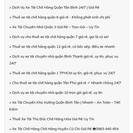
+ Dịch Vụ Xe Tải Chở Hàng Quận Tân Bình 24/7 | Giá Rẻ
+ Thuê xe tải chở hàng quận 6 giá rẻ - Không phát sinh chi phí
+ Xe Tải Chuyển Nhà Quận 3 Giá Rẻ – Trọn Gói – Uy Tín
+ Dịch vụ cho thuê xe tải chở hàng quận 7 giá rẻ, gọi là có xe!
+ Thuê xe tải chở hàng quận 12 giá rẻ, có bốc xếp, điều xe nhanh
+ Dịch vụ xe tải chuyển nhà quận Bình Thạnh giá rẻ, uy tín, phục vụ
24/7
+ Thuê xe tải chở hàng quận 1 TPHCM uy tín, giá rẻ, phục vụ 24/7
+ Cho thuê xe tải chở hàng quận Tân Phú giá rẻ ✓ Nhanh chóng 24/7
+ Dịch vụ xe tải chuyển nhà quận 10 trọn gói giá rẻ, uy tín
+ Xe Tải Chuyển Kho Xưởng Quận Bình Tân | Nhanh – An Toàn – Tiết
Kiệm
+ Thuê Xe Tải Thủ Đức Chở Hàng Hóa Giá Rẻ Uy Tín
+ Xe Tải Chở Hàng Chở Hàng Huyện Củ Chi Giá Rẻ ☎️0983 440 454