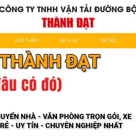
CÔNG TY TNHH VẬN TẢI ĐƯỜNG B
THÀNH ĐẠT
GIỚI THIỆU
DỊCH VỤ
TIN TỨC