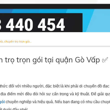
, chuyển trọ trọn gói...
 trọ trọn gói tại quận Gò Vấp ✅
c đối với nhiều người, đặc biệt là khi phải di chuyển đồ đạc và 
i địa điểm mới đều đòi hỏi sự cẩn trọng và kỹ thuật. Để giải 
gói
chuyên nghiệp và hiệu quả. Nếu bạn đang có nhu cầu chuy
ết dưới đây nhé!