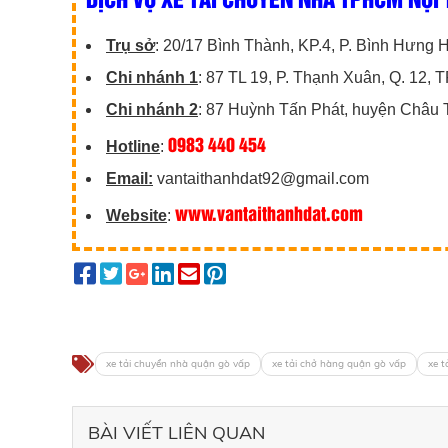
Trụ sở
: 20/17 Bình Thành, KP.4, P. Bình Hưng
Chi nhánh 1
: 87 TL 19, P. Thạnh Xuân, Q. 12,
Chi nhánh 2
: 87 Huỳnh Tấn Phát, huyện Châu 
0983 440 454
Hotline
:
Email:
vantaithanhdat92@gmail.com
www.vantaithanhdat.com
Website
:
xe tải chuyển nhà quận gò vấp
xe tải chở hàng quận gò vấp
xe 
BÀI VIẾT LIÊN QUAN