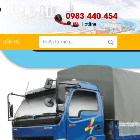
Ộ
0983 440 454
LIÊN HỆ