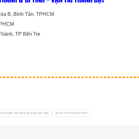
 Hòa B, Bình Tân, TPHCM
 TPHCM
Thành, TP Bến Tre
tải chuyển văn phòng quận gò vấp
xe tải chở hàng đi tỉnh