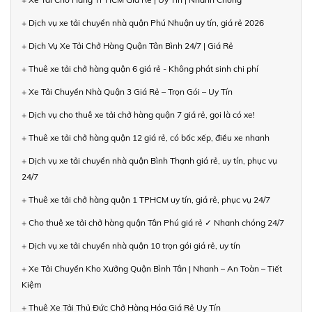
+ Dịch vụ xe tải chuyển nhà quận Phú Nhuận uy tín, giá rẻ 2026
+ Dịch Vụ Xe Tải Chở Hàng Quận Tân Bình 24/7 | Giá Rẻ
+ Thuê xe tải chở hàng quận 6 giá rẻ - Không phát sinh chi phí
+ Xe Tải Chuyển Nhà Quận 3 Giá Rẻ – Trọn Gói – Uy Tín
+ Dịch vụ cho thuê xe tải chở hàng quận 7 giá rẻ, gọi là có xe!
+ Thuê xe tải chở hàng quận 12 giá rẻ, có bốc xếp, điều xe nhanh
+ Dịch vụ xe tải chuyển nhà quận Bình Thạnh giá rẻ, uy tín, phục vụ
24/7
+ Thuê xe tải chở hàng quận 1 TPHCM uy tín, giá rẻ, phục vụ 24/7
+ Cho thuê xe tải chở hàng quận Tân Phú giá rẻ ✓ Nhanh chóng 24/7
+ Dịch vụ xe tải chuyển nhà quận 10 trọn gói giá rẻ, uy tín
+ Xe Tải Chuyển Kho Xưởng Quận Bình Tân | Nhanh – An Toàn – Tiết
Kiệm
+ Thuê Xe Tải Thủ Đức Chở Hàng Hóa Giá Rẻ Uy Tín