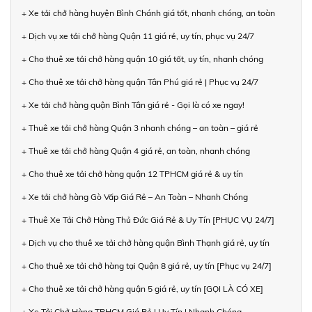
+ Xe tải chở hàng huyện Bình Chánh giá tốt, nhanh chóng, an toàn
+ Dịch vụ xe tải chở hàng Quận 11 giá rẻ, uy tín, phục vụ 24/7
+ Cho thuê xe tải chở hàng quận 10 giá tốt, uy tín, nhanh chóng
+ Cho thuê xe tải chở hàng quận Tân Phú giá rẻ | Phục vụ 24/7
+ Xe tải chở hàng quận Bình Tân giá rẻ - Gọi là có xe ngay!
+ Thuê xe tải chở hàng Quận 3 nhanh chóng – an toàn – giá rẻ
+ Thuê xe tải chở hàng Quận 4 giá rẻ, an toàn, nhanh chóng
+ Cho thuê xe tải chở hàng quận 12 TPHCM giá rẻ & uy tín
+ Xe tải chở hàng Gò Vấp Giá Rẻ – An Toàn – Nhanh Chóng
+ Thuê Xe Tải Chở Hàng Thủ Đức Giá Rẻ & Uy Tín [PHỤC VỤ 24/7]
+ Dịch vụ cho thuê xe tải chở hàng quận Bình Thạnh giá rẻ, uy tín
+ Cho thuê xe tải chở hàng tại Quận 8 giá rẻ, uy tín [Phục vụ 24/7]
+ Cho thuê xe tải chở hàng quận 5 giá rẻ, uy tín [GỌI LÀ CÓ XE]
+ Xe Tải Chở Hàng TPHCM Giá Rẻ | Uy Tín | Nhanh Chóng