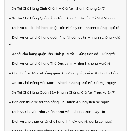
+ Xe Tải Chở Hàng Bình Chánh – Giá Rẻ, Nhanh Chóng 24/7
+ Xe Tải Chở Hàng Quận Bình Tân – Giá Rẻ, Uy Tín, Có Mặt Nhanh
+ Dịch vụ xe tải chở hàng quận Tân Phú uy tín – nhanh chóng – giá rẻ
+ Dịch vụ xe tải chở hàng quận Phú Nhuận uy tín – nhanh chóng – giá
rẻ
+ Xe tải chở hàng quận Tân Bình [Giá tốt – Đúng tiến độ – Đúng tải]
+ Dịch vụ xe tải chở hàng Thủ Đức uy tín – nhanh chóng – giá rẻ
+ Cho thuê xe tải chở hàng quận Gò Vấp uy tín, giá rẻ & nhanh chóng
+ Xe Tải Chở Hàng Hóc Môn – Nhanh Chóng, Giá Rẻ, Có Mặt Ngay!
+ Xe Tải Chở Hàng Quận 12 – Nhanh Chóng, Giá Rẻ, Phục Vụ 24/7
+ Bạn cần thuê xe tải chở hàng TP Thuận An, hãy liên hệ ngay!
+ Dịch Vụ Chuyển Nhà Quận 4 Giá Rẻ – Nhanh Gọn – Uy Tín
+ Dịch vụ cho thuê xe tải chở hàng TPHCM giá rẻ, gọi là có ngay!
+ Cho thuê xe tải chở hàng Củ Chi giá rẻ, uy tín, phục vụ 24/7