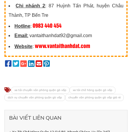
Chi nhánh 2
: 87 Huỳnh Tấn Phát, huyện Châu
Thành, TP Bến Tre
0983 440 454
Hotline
:
Email:
vantaithanhdat92@gmail.com
www.vantaithanhdat.com
Website
:
xe tải chuyển văn phòng quận gò vấp
xe tải chở hàng quận gò vấp
dịch vụ chuyển văn phòng quận gò vấp
chuyển văn phòng quận gò vấp giá rẻ
BÀI VIẾT LIÊN QUAN
+ Xe Tải Chở Hàng Quận 12 Giá Rẻ, Nhanh Chóng, Uy Tín 24/7