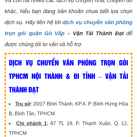
Và còn rất nhiều các dịch vụ chuyển nhà, chuyển đồ
khác. Nếu bạn đang băn khoăn chưa biết lựa chọn
dịch vụ. Hãy liên hệ tới
dịch vụ chuyển văn phòng
trọn gói quận Gò Vấp
–
Vận Tải Thành Đạt
để
được chúng tôi tư vấn và hỗ trợ.
DỊCH VỤ CHUYỂN VĂN PHÒNG TRỌN GÓI
TPHCM NỘI THÀNH & ĐI TỈNH – VẬN TẢI
THÀNH ĐẠT
Trụ sở
: 20/17 Bình Thành, KP.4, P. Bình Hưng Hòa
B, Bình Tân, TPHCM
Chi nhánh 1
: 87 TL 19, P. Thạnh Xuân, Q. 12,
TPHCM