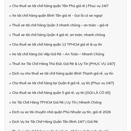
+ Cho thuê xe tải chở hàng quận Tân Phú giá rẻ | Phục vụ 24/7
+ Xe tải chở hàng quận Bình Tân giá rẻ - Gọi là có xe ngay!
+ Thuê xe tải chở hàng Quận 3 nhanh chóng – an toàn – giá rẻ
+ Thuê xe tải chở hàng Quận 4 giá rẻ, an toàn, nhanh chóng
+ Cho thuê xe tải chở hàng quận 12 TPHCM giá rẻ & uy tín
+ Xe tải chở hàng Gò Vấp Giá Rẻ – An Toàn – Nhanh Chóng
+ Thuê Xe Tải Chở Hàng Thủ Đức Giá Rẻ & Uy Tín [PHỤC VỤ 24/7]
+ Dịch vụ cho thuê xe tải chở hàng quận Bình Thạnh giá rẻ, uy tín
+ Cho thuê xe tải chở hàng tại Quận 8 giá rẻ, uy tín [Phục vụ 24/7]
+ Cho thuê xe tải chở hàng quận 5 giá rẻ, uy tín [GỌI LÀ CÓ XE]
+ Xe Tải Chở Hàng TPHCM Giá Rẻ | Uy Tín | Nhanh Chóng
+ Dịch vụ xe tải chuyển nhà quận Phú Nhuận uy tín, giá rẻ 2026
+ Dịch Vụ Xe Tải Chở Hàng Quận Tân Bình 24/7 | Giá Rẻ