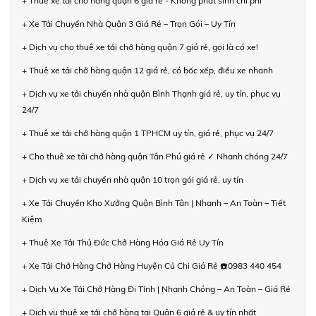
+ Thuê xe tải chở hàng quận 6 giá rẻ - Không phát sinh chi phí
+ Xe Tải Chuyển Nhà Quận 3 Giá Rẻ – Trọn Gói – Uy Tín
+ Dịch vụ cho thuê xe tải chở hàng quận 7 giá rẻ, gọi là có xe!
+ Thuê xe tải chở hàng quận 12 giá rẻ, có bốc xếp, điều xe nhanh
+ Dịch vụ xe tải chuyển nhà quận Bình Thạnh giá rẻ, uy tín, phục vụ
24/7
+ Thuê xe tải chở hàng quận 1 TPHCM uy tín, giá rẻ, phục vụ 24/7
+ Cho thuê xe tải chở hàng quận Tân Phú giá rẻ ✓ Nhanh chóng 24/7
+ Dịch vụ xe tải chuyển nhà quận 10 trọn gói giá rẻ, uy tín
+ Xe Tải Chuyển Kho Xưởng Quận Bình Tân | Nhanh – An Toàn – Tiết
Kiệm
+ Thuê Xe Tải Thủ Đức Chở Hàng Hóa Giá Rẻ Uy Tín
+ Xe Tải Chở Hàng Chở Hàng Huyện Củ Chi Giá Rẻ ☎️0983 440 454
+ Dịch Vụ Xe Tải Chở Hàng Đi Tỉnh | Nhanh Chóng – An Toàn – Giá Rẻ
+ Dịch vụ thuê xe tải chở hàng tại Quận 6 giá rẻ & uy tín nhất