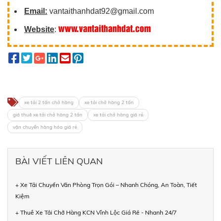
Email:
vantaithanhdat92@gmail.com
www.vantaithanhdat.com
Website
:
xe tải 2 tấn chở hàng
xe tải chở hàng 2 tấn
giá thuê xe tải chở hàng 2 tấn
xe tải chở hàng giá rẻ
vận chuyển hàng hóa giá rẻ
BÀI VIẾT LIÊN QUAN
+ Xe Tải Chuyển Văn Phòng Trọn Gói – Nhanh Chóng, An Toàn, Tiết
Kiệm
+ Thuê Xe Tải Chở Hàng KCN Vĩnh Lộc Giá Rẻ - Nhanh 24/7