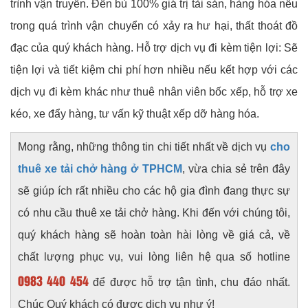
trình vận truyển. Đền bù 100% giá trị tài sản, hàng hóa nếu
trong quá trình vận chuyển có xảy ra hư hại, thất thoát đồ
đạc của quý khách hàng. Hỗ trợ dịch vụ đi kèm tiện lợi: Sẽ
tiện lợi và tiết kiệm chi phí hơn nhiều nếu kết hợp với các
dịch vụ đi kèm khác như thuê nhân viên bốc xếp, hỗ trợ xe
kéo, xe đẩy hàng, tư vấn kỹ thuật xếp dỡ hàng hóa.
Mong rằng, những thông tin chi tiết nhất về dịch vụ
cho
thuê xe tải chở hàng ở TPHCM
, vừa chia sẻ trên đây
sẽ giúp ích rất nhiều cho các hộ gia đình đang thực sự
có nhu cầu thuê xe tải chở hàng. Khi đến với chúng tôi,
quý khách hàng sẽ hoàn toàn hài lòng về giá cả, về
chất lượng phục vụ, vui lòng liên hệ qua số hotline
0983 440 454
để được hỗ trợ tận tình, chu đáo nhất.
Chúc Quý khách có được dịch vụ như ý!