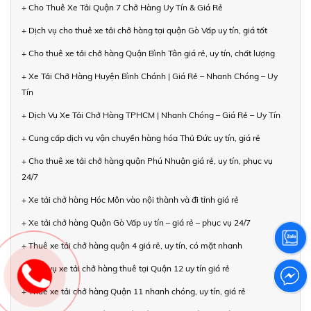
+ Cho Thuê Xe Tải Quận 7 Chở Hàng Uy Tín & Giá Rẻ
+ Dịch vụ cho thuê xe tải chở hàng tại quận Gò Vấp uy tín, giá tốt
+ Cho thuê xe tải chở hàng Quận Bình Tân giá rẻ, uy tín, chất lượng
+ Xe Tải Chở Hàng Huyện Bình Chánh | Giá Rẻ – Nhanh Chóng – Uy
Tín
+ Dịch Vụ Xe Tải Chở Hàng TPHCM | Nhanh Chóng – Giá Rẻ – Uy Tín
+ Cung cấp dịch vụ vận chuyển hàng hóa Thủ Đức uy tín, giá rẻ
+ Cho thuê xe tải chở hàng quận Phú Nhuận giá rẻ, uy tín, phục vụ
24/7
+ Xe tải chở hàng Hóc Môn vào nội thành và đi tỉnh giá rẻ
+ Xe tải chở hàng Quận Gò Vấp uy tín – giá rẻ – phục vụ 24/7
+ Thuê xe tải chở hàng quận 4 giá rẻ, uy tín, có mặt nhanh
+ Dịch vụ xe tải chở hàng thuê tại Quận 12 uy tín giá rẻ
+ Thuê xe tải chở hàng Quận 11 nhanh chóng, uy tín, giá rẻ