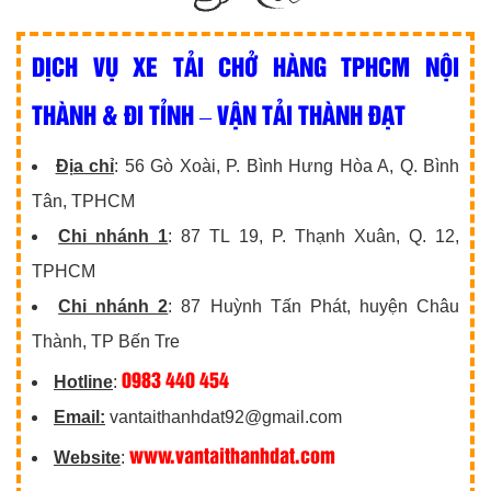
DỊCH VỤ XE TẢI CHỞ HÀNG TPHCM NỘI
THÀNH & ĐI TỈNH – VẬN TẢI THÀNH ĐẠT
Địa chỉ
: 56 Gò Xoài, P. Bình Hưng Hòa A, Q. Bình
Tân, TPHCM
Chi nhánh 1
: 87 TL 19, P. Thạnh Xuân, Q. 12,
TPHCM
Chi nhánh 2
: 87 Huỳnh Tấn Phát, huyện Châu
Thành, TP Bến Tre
0983 440 454
Hotline
:
Email:
vantaithanhdat92@gmail.com
www.vantaithanhdat.com
Website
: