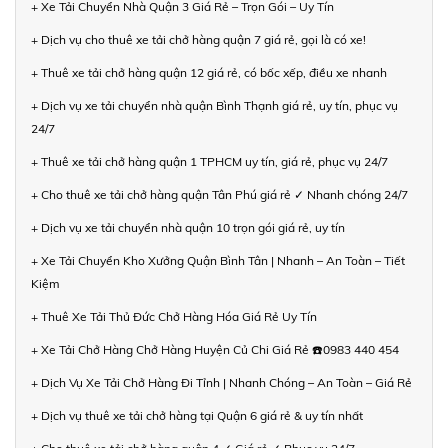
+ Xe Tải Chuyển Nhà Quận 3 Giá Rẻ – Trọn Gói – Uy Tín
+ Dịch vụ cho thuê xe tải chở hàng quận 7 giá rẻ, gọi là có xe!
+ Thuê xe tải chở hàng quận 12 giá rẻ, có bốc xếp, điều xe nhanh
+ Dịch vụ xe tải chuyển nhà quận Bình Thạnh giá rẻ, uy tín, phục vụ
24/7
+ Thuê xe tải chở hàng quận 1 TPHCM uy tín, giá rẻ, phục vụ 24/7
+ Cho thuê xe tải chở hàng quận Tân Phú giá rẻ ✓ Nhanh chóng 24/7
+ Dịch vụ xe tải chuyển nhà quận 10 trọn gói giá rẻ, uy tín
+ Xe Tải Chuyển Kho Xưởng Quận Bình Tân | Nhanh – An Toàn – Tiết
Kiệm
+ Thuê Xe Tải Thủ Đức Chở Hàng Hóa Giá Rẻ Uy Tín
+ Xe Tải Chở Hàng Chở Hàng Huyện Củ Chi Giá Rẻ ☎️0983 440 454
+ Dịch Vụ Xe Tải Chở Hàng Đi Tỉnh | Nhanh Chóng – An Toàn – Giá Rẻ
+ Dịch vụ thuê xe tải chở hàng tại Quận 6 giá rẻ & uy tín nhất