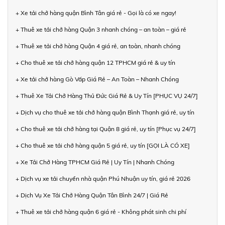
+ Xe tải chở hàng quận Bình Tân giá rẻ - Gọi là có xe ngay!
+ Thuê xe tải chở hàng Quận 3 nhanh chóng – an toàn – giá rẻ
+ Thuê xe tải chở hàng Quận 4 giá rẻ, an toàn, nhanh chóng
+ Cho thuê xe tải chở hàng quận 12 TPHCM giá rẻ & uy tín
+ Xe tải chở hàng Gò Vấp Giá Rẻ – An Toàn – Nhanh Chóng
+ Thuê Xe Tải Chở Hàng Thủ Đức Giá Rẻ & Uy Tín [PHỤC VỤ 24/7]
+ Dịch vụ cho thuê xe tải chở hàng quận Bình Thạnh giá rẻ, uy tín
+ Cho thuê xe tải chở hàng tại Quận 8 giá rẻ, uy tín [Phục vụ 24/7]
+ Cho thuê xe tải chở hàng quận 5 giá rẻ, uy tín [GỌI LÀ CÓ XE]
+ Xe Tải Chở Hàng TPHCM Giá Rẻ | Uy Tín | Nhanh Chóng
+ Dịch vụ xe tải chuyển nhà quận Phú Nhuận uy tín, giá rẻ 2026
+ Dịch Vụ Xe Tải Chở Hàng Quận Tân Bình 24/7 | Giá Rẻ
+ Thuê xe tải chở hàng quận 6 giá rẻ - Không phát sinh chi phí