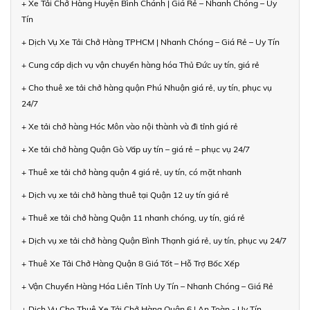
+ Xe Tải Chở Hàng Huyện Bình Chánh | Giá Rẻ – Nhanh Chóng – Uy
Tín
+ Dịch Vụ Xe Tải Chở Hàng TPHCM | Nhanh Chóng – Giá Rẻ – Uy Tín
+ Cung cấp dịch vụ vận chuyển hàng hóa Thủ Đức uy tín, giá rẻ
+ Cho thuê xe tải chở hàng quận Phú Nhuận giá rẻ, uy tín, phục vụ
24/7
+ Xe tải chở hàng Hóc Môn vào nội thành và đi tỉnh giá rẻ
+ Xe tải chở hàng Quận Gò Vấp uy tín – giá rẻ – phục vụ 24/7
+ Thuê xe tải chở hàng quận 4 giá rẻ, uy tín, có mặt nhanh
+ Dịch vụ xe tải chở hàng thuê tại Quận 12 uy tín giá rẻ
+ Thuê xe tải chở hàng Quận 11 nhanh chóng, uy tín, giá rẻ
+ Dịch vụ xe tải chở hàng Quận Bình Thạnh giá rẻ, uy tín, phục vụ 24/7
+ Thuê Xe Tải Chở Hàng Quận 8 Giá Tốt – Hỗ Trợ Bốc Xếp
+ Vận Chuyển Hàng Hóa Liên Tỉnh Uy Tín – Nhanh Chóng – Giá Rẻ
+ Dịch Vụ Cho Thuê Xe Tải Chở Hàng Quận 6 | An Toàn - Uy Tín