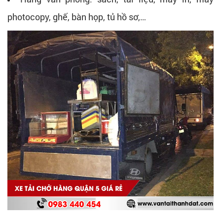
photocopy, ghế, bàn họp, tủ hồ sơ,…