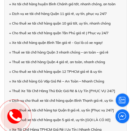
+ Xe tải chở hàng huyện Bình Chánh giá tốt, nhanh chóng, an toàn
+ Dịch vụ xe tải chở hàng Quận 11 giá rẻ, uy tín, phục vụ 24/7
+ Cho thuê xe tải chở hàng quận 10 giá tốt, uy tín, nhanh chóng
+ Cho thuê xe tải chở hàng quận Tân Phú giá rẻ | Phục vụ 24/7
+ Xe tải chở hàng quận Bình Tân giá rẻ - Gọi là có xe ngay!
+ Thuê xe tải chở hàng Quận 3 nhanh chóng – an toàn – giá rẻ
+ Thuê xe tải chở hàng Quận 4 giá rẻ, an toàn, nhanh chóng
+ Cho thuê xe tải chở hàng quận 12 TPHCM giá rẻ & uy tín
+ Xe tải chở hàng Gò Vấp Giá Rẻ – An Toàn – Nhanh Chóng
+ Thuê Xe Tải Chở Hàng Thủ Đức Giá Rẻ & Uy Tín [PHỤC VỤ 24/7]
+ Dịch vụ cho thuê xe tải chở hàng quận Bình Thạnh giá rẻ, uy tín
+ Cho thuê xe tải chở hàng tại Quận 8 giá rẻ, uy tín [Phục vụ 24/7]
+ Cho thuê xe tải chở hàng quận 5 giá rẻ, uy tín [GỌI LÀ CÓ XE]
+ Xe Tải Chở Hàng TPHCM Giá Rẻ | Uy Tín | Nhanh Chóng