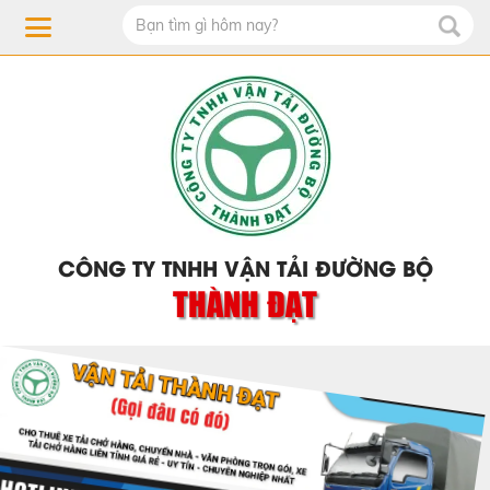
CÔNG TY TNHH VẬN TẢI ĐƯỜNG BỘ
THÀNH ĐẠT