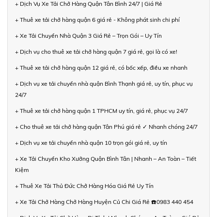
+ Dịch Vụ Xe Tải Chở Hàng Quận Tân Bình 24/7 | Giá Rẻ
+ Thuê xe tải chở hàng quận 6 giá rẻ - Không phát sinh chi phí
+ Xe Tải Chuyển Nhà Quận 3 Giá Rẻ – Trọn Gói – Uy Tín
+ Dịch vụ cho thuê xe tải chở hàng quận 7 giá rẻ, gọi là có xe!
+ Thuê xe tải chở hàng quận 12 giá rẻ, có bốc xếp, điều xe nhanh
+ Dịch vụ xe tải chuyển nhà quận Bình Thạnh giá rẻ, uy tín, phục vụ
24/7
+ Thuê xe tải chở hàng quận 1 TPHCM uy tín, giá rẻ, phục vụ 24/7
+ Cho thuê xe tải chở hàng quận Tân Phú giá rẻ ✓ Nhanh chóng 24/7
+ Dịch vụ xe tải chuyển nhà quận 10 trọn gói giá rẻ, uy tín
+ Xe Tải Chuyển Kho Xưởng Quận Bình Tân | Nhanh – An Toàn – Tiết
Kiệm
+ Thuê Xe Tải Thủ Đức Chở Hàng Hóa Giá Rẻ Uy Tín
+ Xe Tải Chở Hàng Chở Hàng Huyện Củ Chi Giá Rẻ ☎️0983 440 454