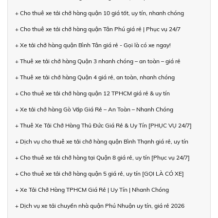
+ Cho thuê xe tải chở hàng quận 10 giá tốt, uy tín, nhanh chóng
+ Cho thuê xe tải chở hàng quận Tân Phú giá rẻ | Phục vụ 24/7
+ Xe tải chở hàng quận Bình Tân giá rẻ - Gọi là có xe ngay!
+ Thuê xe tải chở hàng Quận 3 nhanh chóng – an toàn – giá rẻ
+ Thuê xe tải chở hàng Quận 4 giá rẻ, an toàn, nhanh chóng
+ Cho thuê xe tải chở hàng quận 12 TPHCM giá rẻ & uy tín
+ Xe tải chở hàng Gò Vấp Giá Rẻ – An Toàn – Nhanh Chóng
+ Thuê Xe Tải Chở Hàng Thủ Đức Giá Rẻ & Uy Tín [PHỤC VỤ 24/7]
+ Dịch vụ cho thuê xe tải chở hàng quận Bình Thạnh giá rẻ, uy tín
+ Cho thuê xe tải chở hàng tại Quận 8 giá rẻ, uy tín [Phục vụ 24/7]
+ Cho thuê xe tải chở hàng quận 5 giá rẻ, uy tín [GỌI LÀ CÓ XE]
+ Xe Tải Chở Hàng TPHCM Giá Rẻ | Uy Tín | Nhanh Chóng
+ Dịch vụ xe tải chuyển nhà quận Phú Nhuận uy tín, giá rẻ 2026