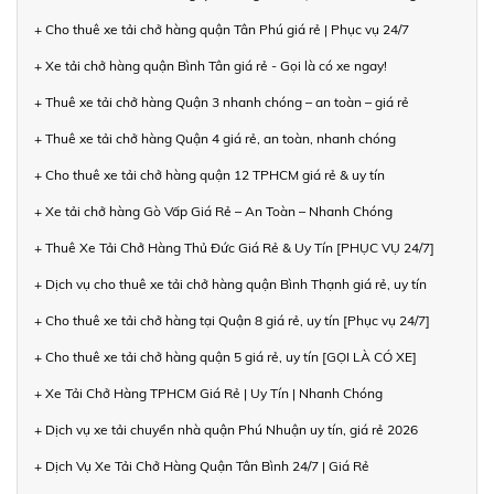
+ Cho thuê xe tải chở hàng quận Tân Phú giá rẻ | Phục vụ 24/7
+ Xe tải chở hàng quận Bình Tân giá rẻ - Gọi là có xe ngay!
+ Thuê xe tải chở hàng Quận 3 nhanh chóng – an toàn – giá rẻ
+ Thuê xe tải chở hàng Quận 4 giá rẻ, an toàn, nhanh chóng
+ Cho thuê xe tải chở hàng quận 12 TPHCM giá rẻ & uy tín
+ Xe tải chở hàng Gò Vấp Giá Rẻ – An Toàn – Nhanh Chóng
+ Thuê Xe Tải Chở Hàng Thủ Đức Giá Rẻ & Uy Tín [PHỤC VỤ 24/7]
+ Dịch vụ cho thuê xe tải chở hàng quận Bình Thạnh giá rẻ, uy tín
+ Cho thuê xe tải chở hàng tại Quận 8 giá rẻ, uy tín [Phục vụ 24/7]
+ Cho thuê xe tải chở hàng quận 5 giá rẻ, uy tín [GỌI LÀ CÓ XE]
+ Xe Tải Chở Hàng TPHCM Giá Rẻ | Uy Tín | Nhanh Chóng
+ Dịch vụ xe tải chuyển nhà quận Phú Nhuận uy tín, giá rẻ 2026
+ Dịch Vụ Xe Tải Chở Hàng Quận Tân Bình 24/7 | Giá Rẻ