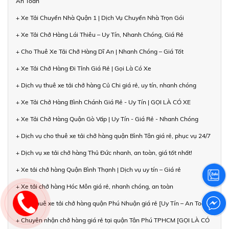
An Toàn
+ Xe Tải Chuyển Nhà Quận 1 | Dịch Vụ Chuyển Nhà Trọn Gói
+ Xe Tải Chở Hàng Lái Thiêu – Uy Tín, Nhanh Chóng, Giá Rẻ
+ Cho Thuê Xe Tải Chở Hàng Dĩ An | Nhanh Chóng – Giá Tốt
+ Xe Tải Chở Hàng Đi Tỉnh Giá Rẻ | Gọi Là Có Xe
+ Dịch vụ thuê xe tải chở hàng Củ Chi giá rẻ, uy tín, nhanh chóng
+ Xe Tải Chở Hàng Bình Chánh Giá Rẻ - Uy Tín | GỌI LÀ CÓ XE
+ Xe Tải Chở Hàng Quận Gò Vấp | Uy Tín - Giá Rẻ - Nhanh Chóng
+ Dịch vụ cho thuê xe tải chở hàng quận Bình Tân giá rẻ, phục vụ 24/7
+ Dịch vụ xe tải chở hàng Thủ Đức nhanh, an toàn, giá tốt nhất!
+ Xe tải chở hàng Quận Bình Thạnh | Dịch vụ uy tín – Giá rẻ
+ Xe tải chở hàng Hóc Môn giá rẻ, nhanh chóng, an toàn
+ Cho thuê xe tải chở hàng quận Phú Nhuận giá rẻ [Uy Tín – An Toàn]
+ Chuyên nhận chở hàng giá rẻ tại quận Tân Phú TPHCM [GỌI LÀ CÓ