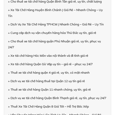
+ Cho thuê xe tải chở hàng Quận Bình Tân giá rẻ, uy tín, chất lượng
+ Xe Tải Chở Hàng Huyện Bình Chánh | Giá Rẻ – Nhanh Chóng – Uy
Tín
+ Dịch Vụ Xe Tải Chở Hàng TPHCM | Nhanh Chóng – Giá Rẻ – Uy Tín
+ Cung cấp dịch vụ vận chuyển hàng hóa Thủ Đức uy tín, giá rẻ
+ Cho thuê xe tải chở hàng quận Phú Nhuận giá rẻ, uy tín, phục vụ
24/7
+ Xe tải chở hàng Hóc Môn vào nội thành và đi tỉnh giá rẻ
+ Xe tải chở hàng Quận Gò Vấp uy tín – giá rẻ – phục vụ 24/7
+ Thuê xe tải chở hàng quận 4 giá rẻ, uy tín, có mặt nhanh
+ Dịch vụ xe tải chở hàng thuê tại Quận 12 uy tín giá rẻ
+ Thuê xe tải chở hàng Quận 11 nhanh chóng, uy tín, giá rẻ
+ Dịch vụ xe tải chở hàng Quận Bình Thạnh giá rẻ, uy tín, phục vụ 24/7
+ Thuê Xe Tải Chở Hàng Quận 8 Giá Tốt – Hỗ Trợ Bốc Xếp
+ Vận Chuyển Hàng Hóa Liên Tỉnh Uy Tín – Nhanh Chóng – Giá Rẻ