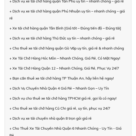
+ Dịch vụ xe tải chở hàng quận Tân Phú uy tín – nhanh chóng – giá rẻ
+ Dịch vụ xe tải chở hàng quận Phú Nhuận uy tín – nhanh chóng – giá
rẻ
+ Xe tải chở hàng quận Tân Bình [Giá tốt – Đúng tiến độ – Đúng tải]
+ Dịch vụ xe tải chở hàng Thủ Đức uy tín – nhanh chóng – giá rẻ
+ Cho thuê xe tải chở hàng quận Gò Vấp uy tín, giá rẻ & nhanh chóng
+ Xe Tải Chở Hàng Hóc Môn – Nhanh Chóng, Giá Rẻ, Có Mặt Ngay!
+ Xe Tải Chở Hàng Quận 12 – Nhanh Chóng, Giá Rẻ, Phục Vụ 24/7
+ Bạn cần thuê xe tải chở hàng TP Thuận An, hãy liên hệ ngay!
+ Dịch Vụ Chuyển Nhà Quận 4 Giá Rẻ – Nhanh Gọn – Uy Tín
+ Dịch vụ cho thuê xe tải chở hàng TPHCM giá rẻ, gọi là có ngay!
+ Cho thuê xe tải chở hàng Củ Chi giá rẻ, uy tín, phục vụ 24/7
+ Dịch vụ xe tải chuyển nhà quận 8 trọn gói giá rẻ
+ Cho Thuê Xe Tải Chuyển Nhà Quận 6 Nhanh Chóng - Uy Tín - Giá
Rẻ