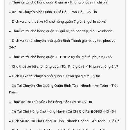
+ Thuê xe tải chở hàng quận 6 giá rẻ - Không phát sinh chi phí
+ Xe Tải Chuyển Nhà Quận 3 Giá Rẻ – Trọn Gói – Uy Tín
+ Dịch vụ cho thuê xe tải chở hàng quận 7 giá rẻ, gọi là có xe!
+ Thuê xe tải chở hàng quận 12 giá rẻ, có bốc xếp, điều xe nhanh
+ Dịch vụ xe tải chuyển nhà quận Bình Thạnh giá rẻ, uy tín, phục vụ
24/7
+ Thuê xe tải chở hàng quận 1 TPHCM uy tín, giá rẻ, phục vụ 24/7
+ Cho thuê xe tải chở hàng quận Tân Phú giá rẻ ✓ Nhanh chóng 24/7
+ Dịch vụ xe tải chuyển nhà quận 10 trọn gói giá rẻ, uy tín
+ Xe Tải Chuyển Kho Xưởng Quận Bình Tân | Nhanh – An Toàn – Tiết
Kiệm
+ Thuê Xe Tải Thủ Đức Chở Hàng Hóa Giá Rẻ Uy Tín
+ Xe Tải Chở Hàng Chở Hàng Huyện Củ Chi Giá Rẻ ☎️0983 440 454
+ Dịch Vụ Xe Tải Chở Hàng Đi Tỉnh | Nhanh Chóng – An Toàn – Giá Rẻ