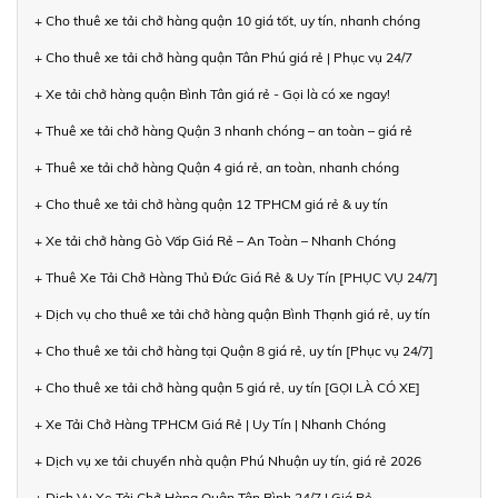
+ Cho thuê xe tải chở hàng quận 10 giá tốt, uy tín, nhanh chóng
+ Cho thuê xe tải chở hàng quận Tân Phú giá rẻ | Phục vụ 24/7
+ Xe tải chở hàng quận Bình Tân giá rẻ - Gọi là có xe ngay!
+ Thuê xe tải chở hàng Quận 3 nhanh chóng – an toàn – giá rẻ
+ Thuê xe tải chở hàng Quận 4 giá rẻ, an toàn, nhanh chóng
+ Cho thuê xe tải chở hàng quận 12 TPHCM giá rẻ & uy tín
+ Xe tải chở hàng Gò Vấp Giá Rẻ – An Toàn – Nhanh Chóng
+ Thuê Xe Tải Chở Hàng Thủ Đức Giá Rẻ & Uy Tín [PHỤC VỤ 24/7]
+ Dịch vụ cho thuê xe tải chở hàng quận Bình Thạnh giá rẻ, uy tín
+ Cho thuê xe tải chở hàng tại Quận 8 giá rẻ, uy tín [Phục vụ 24/7]
+ Cho thuê xe tải chở hàng quận 5 giá rẻ, uy tín [GỌI LÀ CÓ XE]
+ Xe Tải Chở Hàng TPHCM Giá Rẻ | Uy Tín | Nhanh Chóng
+ Dịch vụ xe tải chuyển nhà quận Phú Nhuận uy tín, giá rẻ 2026
+ Dịch Vụ Xe Tải Chở Hàng Quận Tân Bình 24/7 | Giá Rẻ