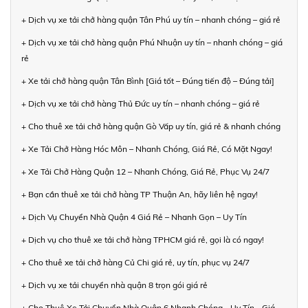
+ Dịch vụ xe tải chở hàng quận Tân Phú uy tín – nhanh chóng – giá rẻ
+ Dịch vụ xe tải chở hàng quận Phú Nhuận uy tín – nhanh chóng – giá
rẻ
+ Xe tải chở hàng quận Tân Bình [Giá tốt – Đúng tiến độ – Đúng tải]
+ Dịch vụ xe tải chở hàng Thủ Đức uy tín – nhanh chóng – giá rẻ
+ Cho thuê xe tải chở hàng quận Gò Vấp uy tín, giá rẻ & nhanh chóng
+ Xe Tải Chở Hàng Hóc Môn – Nhanh Chóng, Giá Rẻ, Có Mặt Ngay!
+ Xe Tải Chở Hàng Quận 12 – Nhanh Chóng, Giá Rẻ, Phục Vụ 24/7
+ Bạn cần thuê xe tải chở hàng TP Thuận An, hãy liên hệ ngay!
+ Dịch Vụ Chuyển Nhà Quận 4 Giá Rẻ – Nhanh Gọn – Uy Tín
+ Dịch vụ cho thuê xe tải chở hàng TPHCM giá rẻ, gọi là có ngay!
+ Cho thuê xe tải chở hàng Củ Chi giá rẻ, uy tín, phục vụ 24/7
+ Dịch vụ xe tải chuyển nhà quận 8 trọn gói giá rẻ
+ Cho Thuê Xe Tải Chuyển Nhà Quận 6 Nhanh Chóng - Uy Tín - Giá