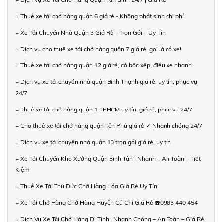
+ Thuê xe tải chở hàng quận 6 giá rẻ - Không phát sinh chi phí
+ Xe Tải Chuyển Nhà Quận 3 Giá Rẻ – Trọn Gói – Uy Tín
+ Dịch vụ cho thuê xe tải chở hàng quận 7 giá rẻ, gọi là có xe!
+ Thuê xe tải chở hàng quận 12 giá rẻ, có bốc xếp, điều xe nhanh
+ Dịch vụ xe tải chuyển nhà quận Bình Thạnh giá rẻ, uy tín, phục vụ
24/7
+ Thuê xe tải chở hàng quận 1 TPHCM uy tín, giá rẻ, phục vụ 24/7
+ Cho thuê xe tải chở hàng quận Tân Phú giá rẻ ✓ Nhanh chóng 24/7
+ Dịch vụ xe tải chuyển nhà quận 10 trọn gói giá rẻ, uy tín
+ Xe Tải Chuyển Kho Xưởng Quận Bình Tân | Nhanh – An Toàn – Tiết
Kiệm
+ Thuê Xe Tải Thủ Đức Chở Hàng Hóa Giá Rẻ Uy Tín
+ Xe Tải Chở Hàng Chở Hàng Huyện Củ Chi Giá Rẻ ☎️0983 440 454
+ Dịch Vụ Xe Tải Chở Hàng Đi Tỉnh | Nhanh Chóng – An Toàn – Giá Rẻ