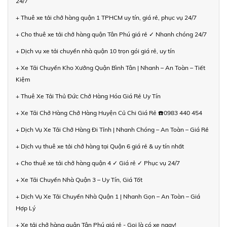
24/7
+ Thuê xe tải chở hàng quận 1 TPHCM uy tín, giá rẻ, phục vụ 24/7
+ Cho thuê xe tải chở hàng quận Tân Phú giá rẻ ✓ Nhanh chóng 24/7
+ Dịch vụ xe tải chuyển nhà quận 10 trọn gói giá rẻ, uy tín
+ Xe Tải Chuyển Kho Xưởng Quận Bình Tân | Nhanh – An Toàn – Tiết
Kiệm
+ Thuê Xe Tải Thủ Đức Chở Hàng Hóa Giá Rẻ Uy Tín
+ Xe Tải Chở Hàng Chở Hàng Huyện Củ Chi Giá Rẻ ☎️0983 440 454
+ Dịch Vụ Xe Tải Chở Hàng Đi Tỉnh | Nhanh Chóng – An Toàn – Giá Rẻ
+ Dịch vụ thuê xe tải chở hàng tại Quận 6 giá rẻ & uy tín nhất
+ Cho thuê xe tải chở hàng quận 4 ✓ Giá rẻ ✓ Phục vụ 24/7
+ Xe Tải Chuyển Nhà Quận 3 – Uy Tín, Giá Tốt
+ Dịch Vụ Xe Tải Chuyển Nhà Quận 1 | Nhanh Gọn – An Toàn – Giá
Hợp Lý
+ Xe tải chở hàng quận Tân Phú giá rẻ - Gọi là có xe ngay!