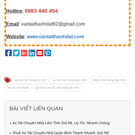
0983 440 454
Hotline
:
Email
: vantaithanhdat92@gmail.com
Website
:
www.vantaithanhdat.com
xe tai cho hang di tinh
xe tai cho hang lien tinh
nhận chở hàng liên tỉnh
xe tải chở thuê
giá thuê xe tải chở hàng đi tỉnh
BÀI VIẾT LIÊN QUAN
+ Xe Tải Chuyển Nhà Liên Tỉnh Giá Rẻ, Uy Tín, Nhanh Chóng
+ Thuê Xe Tải Chuyển Nhà Quận Bình Thạnh Nhanh, Giá Tốt