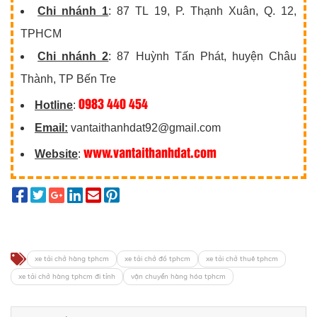
Chi nhánh 1
: 87 TL 19, P. Thạnh Xuân, Q. 12,
TPHCM
Chi nhánh 2
: 87 Huỳnh Tấn Phát, huyện Châu
Thành, TP Bến Tre
0983 440 454
Hotline
:
Email:
vantaithanhdat92@gmail.com
www.vantaithanhdat.com
Website
:
xe tải chở hàng tphcm
xe tải chở đồ tphcm
xe tải chở thuê tphcm
xe tải chở hàng tphcm đi tỉnh
vận chuyển hàng hóa tphcm