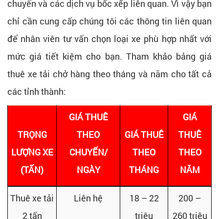
chuyển và các dịch vụ bốc xếp liên quan. Vì vậy bạn
chỉ cần cung cấp chúng tôi các thông tin liên quan
để nhân viên tư vấn chọn loại xe phù hợp nhất với
mức giá tiết kiệm cho bạn. Tham khảo bảng giá
thuê xe tải chở hàng theo tháng và năm cho tất cả
các tỉnh thành:
GIÁ THUÊ
GIÁ
TRỌNG
THEO
GIÁ THUÊ
THUÊ
LƯỢNG XE
CHUYẾN/
THEO
THEO
(TẤN)
NGÀY
THÁNG
NĂM
Thuê xe tải
Liên hệ
18 – 22
200 –
2 tấn
triệu
260 triệu