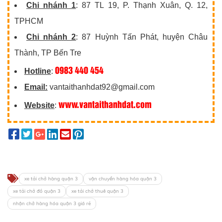
Chi nhánh 1
: 87 TL 19, P. Thạnh Xuân, Q. 12,
TPHCM
Chi nhánh 2
: 87 Huỳnh Tấn Phát, huyện Châu
Thành, TP Bến Tre
0983 440 454
Hotline
:
Email:
vantaithanhdat92@gmail.com
www.vantaithanhdat.com
Website
:
xe tải chở hàng quận 3
vận chuyển hàng hóa quận 3
xe tải chở đồ quận 3
xe tải chở thuê quận 3
nhận chở hàng hóa quận 3 giá rẻ