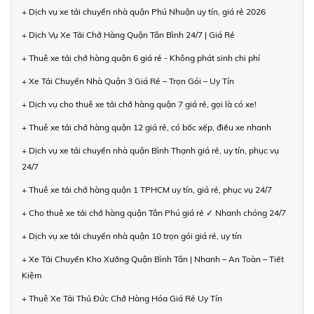
+ Dịch vụ xe tải chuyển nhà quận Phú Nhuận uy tín, giá rẻ 2026
+ Dịch Vụ Xe Tải Chở Hàng Quận Tân Bình 24/7 | Giá Rẻ
+ Thuê xe tải chở hàng quận 6 giá rẻ - Không phát sinh chi phí
+ Xe Tải Chuyển Nhà Quận 3 Giá Rẻ – Trọn Gói – Uy Tín
+ Dịch vụ cho thuê xe tải chở hàng quận 7 giá rẻ, gọi là có xe!
+ Thuê xe tải chở hàng quận 12 giá rẻ, có bốc xếp, điều xe nhanh
+ Dịch vụ xe tải chuyển nhà quận Bình Thạnh giá rẻ, uy tín, phục vụ
24/7
+ Thuê xe tải chở hàng quận 1 TPHCM uy tín, giá rẻ, phục vụ 24/7
+ Cho thuê xe tải chở hàng quận Tân Phú giá rẻ ✓ Nhanh chóng 24/7
+ Dịch vụ xe tải chuyển nhà quận 10 trọn gói giá rẻ, uy tín
+ Xe Tải Chuyển Kho Xưởng Quận Bình Tân | Nhanh – An Toàn – Tiết
Kiệm
+ Thuê Xe Tải Thủ Đức Chở Hàng Hóa Giá Rẻ Uy Tín