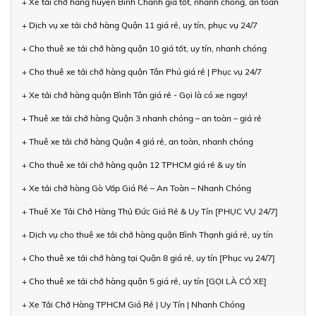
+ Xe tải chở hàng huyện Bình Chánh giá tốt, nhanh chóng, an toàn
+ Dịch vụ xe tải chở hàng Quận 11 giá rẻ, uy tín, phục vụ 24/7
+ Cho thuê xe tải chở hàng quận 10 giá tốt, uy tín, nhanh chóng
+ Cho thuê xe tải chở hàng quận Tân Phú giá rẻ | Phục vụ 24/7
+ Xe tải chở hàng quận Bình Tân giá rẻ - Gọi là có xe ngay!
+ Thuê xe tải chở hàng Quận 3 nhanh chóng – an toàn – giá rẻ
+ Thuê xe tải chở hàng Quận 4 giá rẻ, an toàn, nhanh chóng
+ Cho thuê xe tải chở hàng quận 12 TPHCM giá rẻ & uy tín
+ Xe tải chở hàng Gò Vấp Giá Rẻ – An Toàn – Nhanh Chóng
+ Thuê Xe Tải Chở Hàng Thủ Đức Giá Rẻ & Uy Tín [PHỤC VỤ 24/7]
+ Dịch vụ cho thuê xe tải chở hàng quận Bình Thạnh giá rẻ, uy tín
+ Cho thuê xe tải chở hàng tại Quận 8 giá rẻ, uy tín [Phục vụ 24/7]
+ Cho thuê xe tải chở hàng quận 5 giá rẻ, uy tín [GỌI LÀ CÓ XE]
+ Xe Tải Chở Hàng TPHCM Giá Rẻ | Uy Tín | Nhanh Chóng