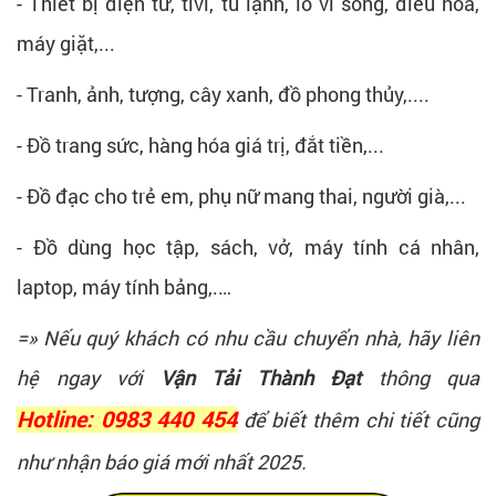
- Thiết bị điện tử, tivi, tủ lạnh, lò vi sóng, điều hòa,
máy giặt,...
- Tranh, ảnh, tượng, cây xanh, đồ phong thủy,....
- Đồ trang sức, hàng hóa giá trị, đắt tiền,...
- Đồ đạc cho trẻ em, phụ nữ mang thai, người già,...
- Đồ dùng học tập, sách, vở, máy tính cá nhân,
laptop, máy tính bảng,.…
=» Nếu quý khách có nhu cầu chuyển nhà, hãy liên
hệ ngay với
Vận Tải Thành Đạt
thông qua
Hotline: 0983 440 454
để biết thêm chi tiết cũng
như nhận báo giá mới nhất 2025.