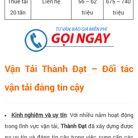
Thuê tải
Liên hệ
56 – 62
675 – 740
20 tấn
triệu
triệu
Vận Tải Thành Đạt – Đối tác
vận tải đáng tin cậy​
Kinh nghiệm và uy tín
: Với nhiều năm hoạt động
trong lĩnh vực vận tải,
Thành Đạt
đã xây dựng được
sự uy tín và đáng tin cậy trong việc cung cấp các