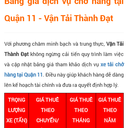
Bảng giá dịch vụ chở hàng tại
Quận 11​ - Vận Tải Thành Đạt
Với phương châm minh bạch và trung thực,
Vận Tải
Thành Đạt
không ngừng cải tiến quy trình làm việc
và cập nhật bảng giá tham khảo dịch vụ
xe tải chở
hàng tại Quận 11
. Điều này giúp khách hàng dễ dàng
lên kế hoạch tài chính và đưa ra quyết định hợp lý.
TRỌNG
GIÁ THUÊ
GIÁ THUÊ
GIÁ THUÊ
LƯỢNG
THEO
THEO
THEO
XE (TẤN)
CHUYẾN/
THÁNG
NĂM