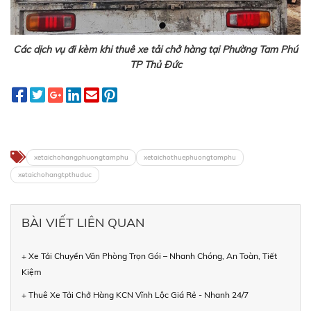
Các dịch vụ đi kèm khi thuê xe tải chở hàng tại Phường Tam Phú
TP Thủ Đức
xetaichohangphuongtamphu
xetaichothuephuongtamphu
xetaichohangtpthuduc
BÀI VIẾT LIÊN QUAN
+ Xe Tải Chuyển Văn Phòng Trọn Gói – Nhanh Chóng, An Toàn, Tiết
Kiệm
+ Thuê Xe Tải Chở Hàng KCN Vĩnh Lộc Giá Rẻ - Nhanh 24/7