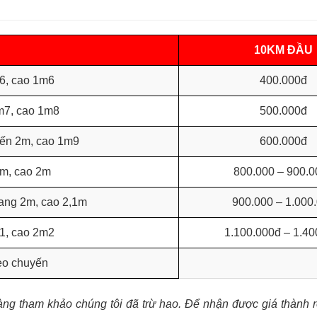
10KM ĐẦU
6, cao 1m6
400.000đ
m7, cao 1m8
500.000đ
đến 2m, cao 1m9
600.000đ
2m, cao 2m
800.000 – 900.0
gang 2m, cao 2,1m
900.000 – 1.000
m1, cao 2m2
1.100.000đ – 1.40
heo chuyến
hàng tham khảo chúng tôi đã trừ hao. Để nhận được giá thành r