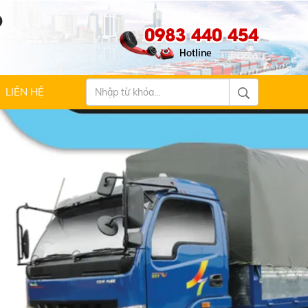
Ộ
0983 440 454
LIÊN HỆ