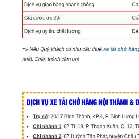
Dịch vụ giao hàng nhanh chóng
Cam
Giá cước ưu đãi
Giá
Dịch vụ uy tín, chất lượng
Đảm
=» Nếu Quý khách có nhu cầu thuê
xe tải chở hà
nhất. Chân thành cảm ơn!
DỊCH VỤ XE TẢI CHỞ HÀNG NỘI THÀNH & Đ
Trụ sở
: 20/17 Bình Thành, KP.4, P. Bình Hưng
Chi nhánh 1
: 87 TL 19, P. Thạnh Xuân, Q. 12,
Chi nhánh 2
: 87 Huỳnh Tấn Phát, huyện Châu 