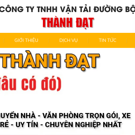
CÔNG TY TNHH VẬN TẢI ĐƯỜNG B
THÀNH ĐẠT
GIỚI THIỆU
DỊCH VỤ
TIN TỨC