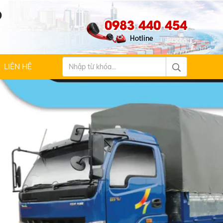
Ộ
0983 440 454
LIÊN HỆ