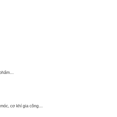
g phẩm…
y móc, cơ khí gia công…