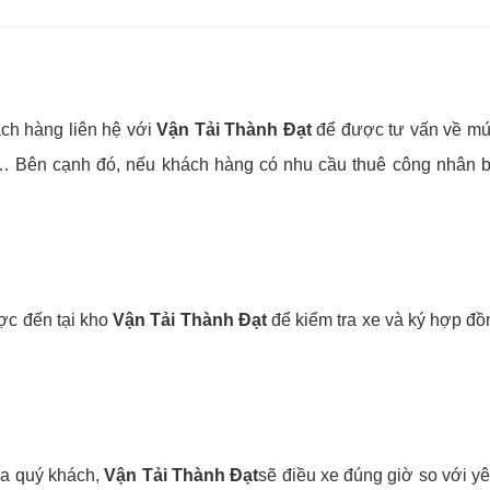
ách hàng liên hệ với
Vận Tải Thành Đạt
để được tư vấn về mức
… Bên cạnh đó, nếu khách hàng có nhu cầu thuê công nhân bốc
ợc đến tại kho
Vận Tải Thành Đạt
để kiểm tra xe và ký hợp đồ
ủa quý khách,
Vận Tải Thành Đạt
sẽ điều xe đúng giờ so với yê