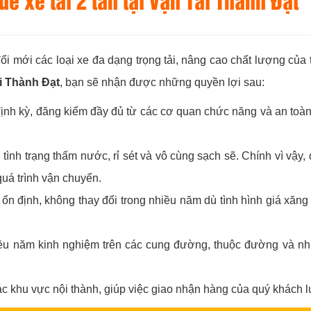
ê xe tải 2 tấn tại Vận Tải Thành Đạt
 mới các loại xe đa dạng trọng tải, nâng cao chất lượng của tà
i Thành Đạt
, bạn sẽ nhận được những quyền lợi sau:
h kỳ, đăng kiểm đầy đủ từ các cơ quan chức năng và an toàn 
 tình trạng thấm nước, rỉ sét và vô cùng sạch sẽ. Chính vì vậy
quá trình vận chuyển.
ổn định, không thay đổi trong nhiều năm dù tình hình giá xăn
u năm kinh nghiệm trên các cung đường, thuộc đường và nhiệt
các khu vực nội thành, giúp việc giao nhận hàng của quý khách l