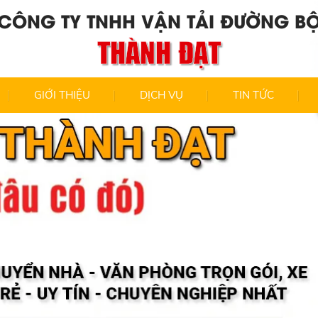
CÔNG TY TNHH VẬN TẢI ĐƯỜNG B
THÀNH ĐẠT
GIỚI THIỆU
DỊCH VỤ
TIN TỨC