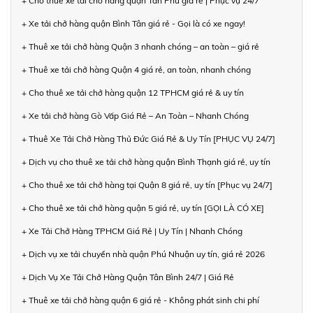
+ Cho thuê xe tải chở hàng quận Tân Phú giá rẻ | Phục vụ 24/7
+ Xe tải chở hàng quận Bình Tân giá rẻ - Gọi là có xe ngay!
+ Thuê xe tải chở hàng Quận 3 nhanh chóng – an toàn – giá rẻ
+ Thuê xe tải chở hàng Quận 4 giá rẻ, an toàn, nhanh chóng
+ Cho thuê xe tải chở hàng quận 12 TPHCM giá rẻ & uy tín
+ Xe tải chở hàng Gò Vấp Giá Rẻ – An Toàn – Nhanh Chóng
+ Thuê Xe Tải Chở Hàng Thủ Đức Giá Rẻ & Uy Tín [PHỤC VỤ 24/7]
+ Dịch vụ cho thuê xe tải chở hàng quận Bình Thạnh giá rẻ, uy tín
+ Cho thuê xe tải chở hàng tại Quận 8 giá rẻ, uy tín [Phục vụ 24/7]
+ Cho thuê xe tải chở hàng quận 5 giá rẻ, uy tín [GỌI LÀ CÓ XE]
+ Xe Tải Chở Hàng TPHCM Giá Rẻ | Uy Tín | Nhanh Chóng
+ Dịch vụ xe tải chuyển nhà quận Phú Nhuận uy tín, giá rẻ 2026
+ Dịch Vụ Xe Tải Chở Hàng Quận Tân Bình 24/7 | Giá Rẻ
+ Thuê xe tải chở hàng quận 6 giá rẻ - Không phát sinh chi phí