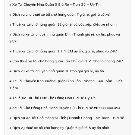
+ Xe Tải Chuyển Nhà Quận 3 Giá Rẻ – Trọn Gói – Uy Tín
+ Dịch vụ cho thuê xe tải chở hàng quận 7 giá rẻ, gọi là có xe!
+ Thuê xe tải chở hàng quận 12 giá rẻ, có bốc xếp, điều xe nhanh
+ Dịch vụ xe tải chuyển nhà quận Bình Thạnh giá rẻ, uy tín, phục vụ
24/7
+ Thuê xe tải chở hàng quận 1 TPHCM uy tín, giá rẻ, phục vụ 24/7
+ Cho thuê xe tải chở hàng quận Tân Phú giá rẻ ✓ Nhanh chóng 24/7
+ Dịch vụ xe tải chuyển nhà quận 10 trọn gói giá rẻ, uy tín
+ Xe Tải Chuyển Kho Xưởng Quận Bình Tân | Nhanh – An Toàn – Tiết
Kiệm
+ Thuê Xe Tải Thủ Đức Chở Hàng Hóa Giá Rẻ Uy Tín
+ Xe Tải Chở Hàng Chở Hàng Huyện Củ Chi Giá Rẻ ☎️0983 440 454
+ Dịch Vụ Xe Tải Chở Hàng Đi Tỉnh | Nhanh Chóng – An Toàn – Giá Rẻ
+ Dịch vụ thuê xe tải chở hàng tại Quận 6 giá rẻ & uy tín nhất